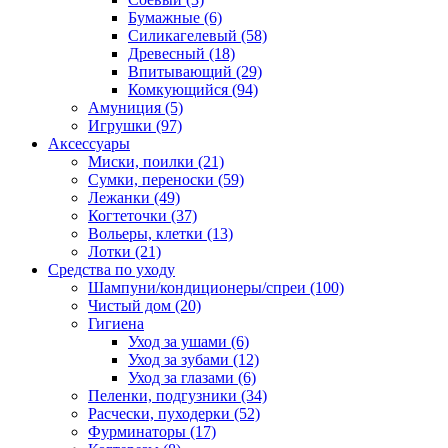
Бумажные
(6)
Силикагелевый
(58)
Древесный
(18)
Впитывающий
(29)
Комкующийся
(94)
Амуниция
(5)
Игрушки
(97)
Аксессуары
Миски, поилки
(21)
Сумки, переноски
(59)
Лежанки
(49)
Когтеточки
(37)
Вольеры, клетки
(13)
Лотки
(21)
Средства по уходу
Шампуни/кондиционеры/спреи
(100)
Чистый дом
(20)
Гигиена
Уход за ушами
(6)
Уход за зубами
(12)
Уход за глазами
(6)
Пеленки, подгузники
(34)
Расчески, пуходерки
(52)
Фурминаторы
(17)