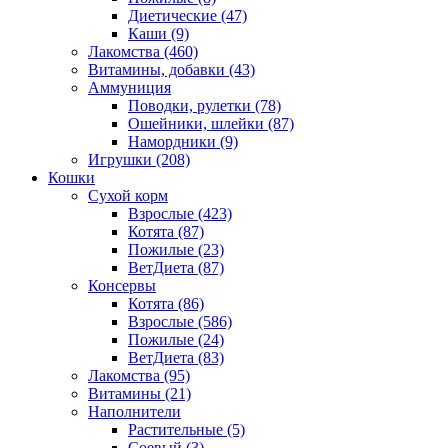
Диетические
(47)
Каши
(9)
Лакомства
(460)
Витамины, добавки
(43)
Аммуниция
Поводки, рулетки
(78)
Ошейники, шлейки
(87)
Намордники
(9)
Игрушки
(208)
Кошки
Сухой корм
Взрослые
(423)
Котята
(87)
Пожилые
(23)
ВетДиета
(87)
Консервы
Котята
(86)
Взрослые
(586)
Пожилые
(24)
ВетДиета
(83)
Лакомства
(95)
Витамины
(21)
Наполнители
Растительные
(5)
Соевый
(3)