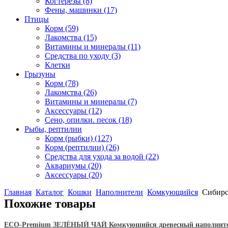
Когтерезы
(8)
Фены, машинки
(17)
Птицы
Корм
(59)
Лакомства
(15)
Витамины и минералы
(11)
Средства по уходу
(3)
Клетки
Грызуны
Корм
(78)
Лакомства
(26)
Витамины и минералы
(7)
Аксессуары
(12)
Сено, опилки. песок
(18)
Рыбы, рептилии
Корм (рыбки)
(127)
Корм (рептилии)
(26)
Средства для ухода за водой
(22)
Аквариумы
(20)
Аксессуары
(20)
Главная
Каталог
Кошки
Наполнители
Комкующийся
Сибирс
Похожие товары
ECO-Premium ЗЕЛЁНЫЙ ЧАЙ Комкующийся древесный наполнитель