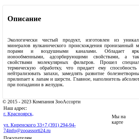
Описание
Экологически чистый продукт, изготовлен из уника
минералов вулканического происхождения пронизанный 
порами и воздушными каналами. Обладает ярк
ионообменными, адсорбирующими свойствами, а та
свойствами молекулярных фильтров. Прошел специал
термическую обработку, что придает ему способность 
нейтрализовать запахи, замедлять развитие болезнетворн
прилипает к лапам и шерсти. Главное, наполнитель абсолю
при попадании в желудок.
© 2015 - 2023 Компания ЗооАссорти
Наш адрес:
г. Красноярск,
Мы на
карте
ул. Киренского 33
+7 (391) 294-94-
74
info@zooassorti24.ru
Покупателям