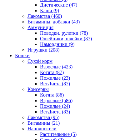
Диетические
(47)
Каши
(9)
Лакомства
(460)
Витамины, добавки
(43)
Аммуниция
Поводки, рулетки
(78)
Ошейники, шлейки
(87)
Намордники
(9)
Игрушки
(208)
Кошки
Сухой корм
Взрослые
(423)
Котята
(87)
Пожилые
(23)
ВетДиета
(87)
Консервы
Котята
(86)
Взрослые
(586)
Пожилые
(24)
ВетДиета
(83)
Лакомства
(95)
Витамины
(21)
Наполнители
Растительные
(5)
Соевый
(3)