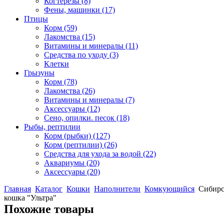
Когтерезы
(8)
Фены, машинки
(17)
Птицы
Корм
(59)
Лакомства
(15)
Витамины и минералы
(11)
Средства по уходу
(3)
Клетки
Грызуны
Корм
(78)
Лакомства
(26)
Витамины и минералы
(7)
Аксессуары
(12)
Сено, опилки. песок
(18)
Рыбы, рептилии
Корм (рыбки)
(127)
Корм (рептилии)
(26)
Средства для ухода за водой
(22)
Аквариумы
(20)
Аксессуары
(20)
Главная
Каталог
Кошки
Наполнители
Комкующийся
Сибирс
кошка "Ультра"
Похожие товары