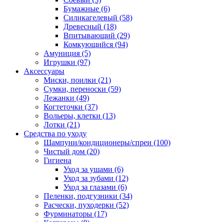
Бумажные
(6)
Силикагелевый
(58)
Древесный
(18)
Впитывающий
(29)
Комкующийся
(94)
Амуниция
(5)
Игрушки
(97)
Аксессуары
Миски, поилки
(21)
Сумки, переноски
(59)
Лежанки
(49)
Когтеточки
(37)
Вольеры, клетки
(13)
Лотки
(21)
Средства по уходу
Шампуни/кондиционеры/спреи
(100)
Чистый дом
(20)
Гигиена
Уход за ушами
(6)
Уход за зубами
(12)
Уход за глазами
(6)
Пеленки, подгузники
(34)
Расчески, пуходерки
(52)
Фурминаторы
(17)