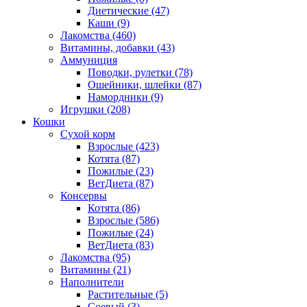
Диетические
(47)
Каши
(9)
Лакомства
(460)
Витамины, добавки
(43)
Аммуниция
Поводки, рулетки
(78)
Ошейники, шлейки
(87)
Намордники
(9)
Игрушки
(208)
Кошки
Сухой корм
Взрослые
(423)
Котята
(87)
Пожилые
(23)
ВетДиета
(87)
Консервы
Котята
(86)
Взрослые
(586)
Пожилые
(24)
ВетДиета
(83)
Лакомства
(95)
Витамины
(21)
Наполнители
Растительные
(5)
Соевый
(3)