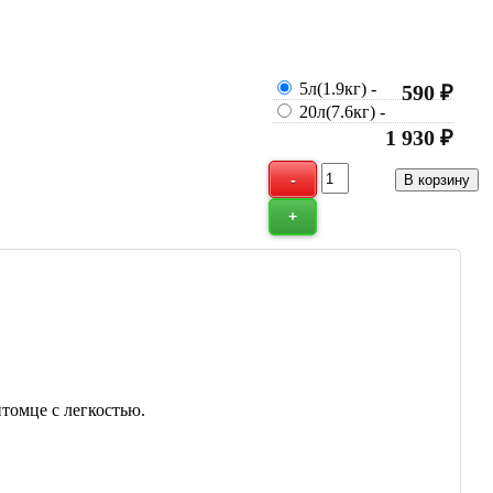
5л(1.9кг)
-
590 ₽
20л(7.6кг)
-
1 930 ₽
томце с легкостью.