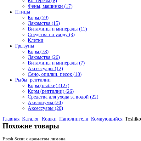
Когтерезы
(8)
Фены, машинки
(17)
Птицы
Корм
(59)
Лакомства
(15)
Витамины и минералы
(11)
Средства по уходу
(3)
Клетки
Грызуны
Корм
(78)
Лакомства
(26)
Витамины и минералы
(7)
Аксессуары
(12)
Сено, опилки. песок
(18)
Рыбы, рептилии
Корм (рыбки)
(127)
Корм (рептилии)
(26)
Средства для ухода за водой
(22)
Аквариумы
(20)
Аксессуары
(20)
Главная
Каталог
Кошки
Наполнители
Комкующийся
Toshik
Похожие товары
Fresh Scent с ароматом лимона