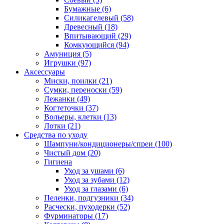
Бумажные
(6)
Силикагелевый
(58)
Древесный
(18)
Впитывающий
(29)
Комкующийся
(94)
Амуниция
(5)
Игрушки
(97)
Аксессуары
Миски, поилки
(21)
Сумки, переноски
(59)
Лежанки
(49)
Когтеточки
(37)
Вольеры, клетки
(13)
Лотки
(21)
Средства по уходу
Шампуни/кондиционеры/спреи
(100)
Чистый дом
(20)
Гигиена
Уход за ушами
(6)
Уход за зубами
(12)
Уход за глазами
(6)
Пеленки, подгузники
(34)
Расчески, пуходерки
(52)
Фурминаторы
(17)