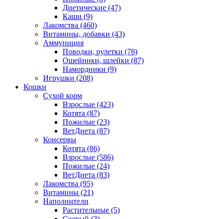
Диетические
(47)
Каши
(9)
Лакомства
(460)
Витамины, добавки
(43)
Аммуниция
Поводки, рулетки
(78)
Ошейники, шлейки
(87)
Намордники
(9)
Игрушки
(208)
Кошки
Сухой корм
Взрослые
(423)
Котята
(87)
Пожилые
(23)
ВетДиета
(87)
Консервы
Котята
(86)
Взрослые
(586)
Пожилые
(24)
ВетДиета
(83)
Лакомства
(95)
Витамины
(21)
Наполнители
Растительные
(5)
Соевый
(3)