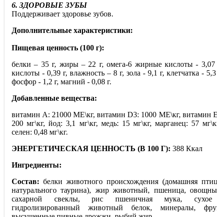
6. ЗДОРОВЫЕ ЗУБЫ
Поддерживает здоровье зубов.
Дополнительные характеристики:
Пищевая ценность (100 г):
белки – 35 г, жиры – 22 г, омега-6 жирные кислоты - 3,07
кислоты - 0,39 г, влажность – 8 г, зола - 9,1 г, клетчатка - 5,3
фосфор - 1,2 г, магний - 0,08 г.
Добавленные вещества:
витамин A: 21000 МЕ\кг, витамин D3: 1000 МЕ\кг, витамин E:
200 мг\кг, йод: 3,1 мг\кг, медь: 15 мг\кг, марганец: 57 мг\к
селен: 0,48 мг\кг.
ЭНЕРГЕТИЧЕСКАЯ ЦЕННОСТЬ (В 100 Г):
388 Ккал
Ингредиенты:
Состав:
белки животного происхождения (домашняя птиц
натурального таурина), жир животный, пшеница, овощны
сахарной свеклы, рис пшеничная мука, сухое
гидролизированный животный белок, минералы, фрук
высушенные пивные дрожжи, рыбий жир.