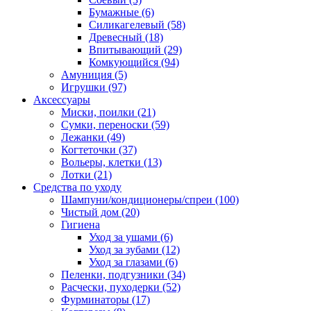
Бумажные
(6)
Силикагелевый
(58)
Древесный
(18)
Впитывающий
(29)
Комкующийся
(94)
Амуниция
(5)
Игрушки
(97)
Аксессуары
Миски, поилки
(21)
Сумки, переноски
(59)
Лежанки
(49)
Когтеточки
(37)
Вольеры, клетки
(13)
Лотки
(21)
Средства по уходу
Шампуни/кондиционеры/спреи
(100)
Чистый дом
(20)
Гигиена
Уход за ушами
(6)
Уход за зубами
(12)
Уход за глазами
(6)
Пеленки, подгузники
(34)
Расчески, пуходерки
(52)
Фурминаторы
(17)