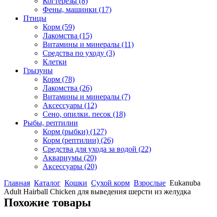
Когтерезы
(8)
Фены, машинки
(17)
Птицы
Корм
(59)
Лакомства
(15)
Витамины и минералы
(11)
Средства по уходу
(3)
Клетки
Грызуны
Корм
(78)
Лакомства
(26)
Витамины и минералы
(7)
Аксессуары
(12)
Сено, опилки. песок
(18)
Рыбы, рептилии
Корм (рыбки)
(127)
Корм (рептилии)
(26)
Средства для ухода за водой
(22)
Аквариумы
(20)
Аксессуары
(20)
Главная
Каталог
Кошки
Сухой корм
Взрослые
Eukanuba
Adult Hairball Chicken для выведения шерсти из желудка
Похожие товары