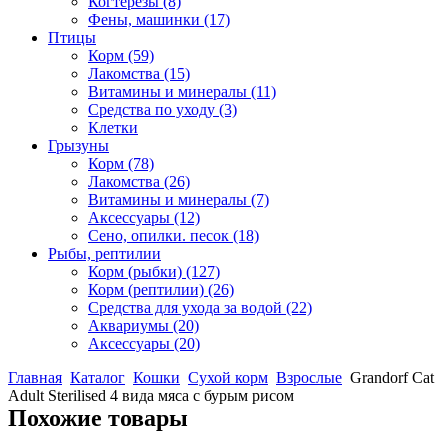
Когтерезы
(8)
Фены, машинки
(17)
Птицы
Корм
(59)
Лакомства
(15)
Витамины и минералы
(11)
Средства по уходу
(3)
Клетки
Грызуны
Корм
(78)
Лакомства
(26)
Витамины и минералы
(7)
Аксессуары
(12)
Сено, опилки. песок
(18)
Рыбы, рептилии
Корм (рыбки)
(127)
Корм (рептилии)
(26)
Средства для ухода за водой
(22)
Аквариумы
(20)
Аксессуары
(20)
Главная
Каталог
Кошки
Сухой корм
Взрослые
Grandorf Cat
Adult Sterilised 4 вида мяса с бурым рисом
Похожие товары