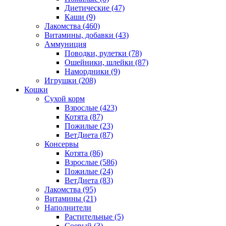
Диетические
(47)
Каши
(9)
Лакомства
(460)
Витамины, добавки
(43)
Аммуниция
Поводки, рулетки
(78)
Ошейники, шлейки
(87)
Намордники
(9)
Игрушки
(208)
Кошки
Сухой корм
Взрослые
(423)
Котята
(87)
Пожилые
(23)
ВетДиета
(87)
Консервы
Котята
(86)
Взрослые
(586)
Пожилые
(24)
ВетДиета
(83)
Лакомства
(95)
Витамины
(21)
Наполнители
Растительные
(5)
Соевый
(3)