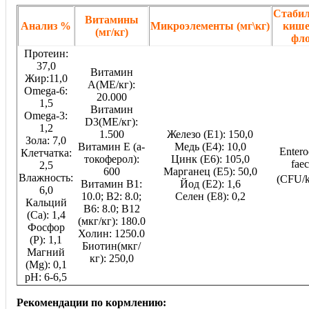
Стабил
Витамины
Анализ %
Микроэлементы (мг\кг)
кише
(мг/кг)
фл
Протеин:
37,0
Витамин
Жир:11,0
A(МЕ/кг):
Omega-6:
20.000
1,5
Витамин
Omega-3:
D3(МЕ/кг):
1,2
1.500
Железо (E1): 150,0
Зола: 7,0
Витамин E (a-
Медь (Е4): 10,0
Entero
Клетчатка:
токоферол):
Цинк (E6): 105,0
fae
2,5
600
Марганец (E5): 50,0
Влажность:
(CFU/k
Витамин В1:
Йод (E2): 1,6
6,0
10.0; B2: 8.0;
Селен (E8): 0,2
Кальций
B6: 8.0; B12
(Са): 1,4
(мкг/кг): 180.0
Фосфор
Холин: 1250.0
(P): 1,1
Биотин(мкг/
Магний
кг): 250,0
(Mg): 0,1
pH: 6-6,5
Рекомендации по кормлению: