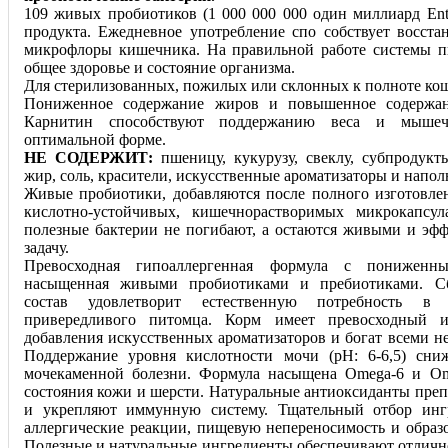
109 живых пробиотиков (1 000 000 000 один миллиард Ente
продукта. Ежедневное употребление спо собствует восст
микрофлоры кишечника. На правильной работе системы п
общее здоровье и состояние организма.
Для стерилизованных, пожилых или склонных к полноте кош
Пониженное содержание жиров и повышенное содержан
Карнитин способствуют поддержанию веса и мыше
оптимальной форме.
НЕ СОДЕРЖИТ:
пшеницу, кукурузу, свеклу, субпродукт
жир, соль, красители, искусственные ароматизаторы и напо
Живые пробиотики, добавляются после полного изготовле
кислотно-устойчивых, кишечнорастворимых микрокапсул
полезные бактерии не погибают, а остаются живыми и эф
задачу.
Превосходная гипоаллергенная формула с пониженн
насыщенная живыми пробиотиками и пребиотиками. С
состав удовлетворит естественную потребность в
привередливого питомца. Корм имеет превосходный 
добавления искусственных ароматизаторов и богат всеми 
Поддержание уровня кислотности мочи (pH: 6-6,5) сни
мочекаменной болезни. Формула насыщена Omega-6 и Om
состояния кожи и шерсти. Натуральные антиоксиданты преп
и укрепляют иммунную систему. Тщательный отбор ингр
аллергические реакции, пищевую непереносимость и образ
Полезные и натуральные ингредиенты обеспечивают отлично