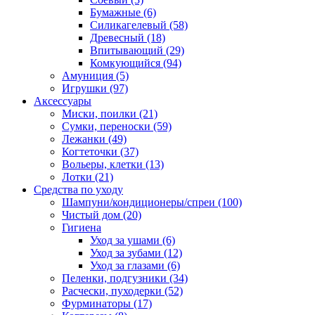
Бумажные
(6)
Силикагелевый
(58)
Древесный
(18)
Впитывающий
(29)
Комкующийся
(94)
Амуниция
(5)
Игрушки
(97)
Аксессуары
Миски, поилки
(21)
Сумки, переноски
(59)
Лежанки
(49)
Когтеточки
(37)
Вольеры, клетки
(13)
Лотки
(21)
Средства по уходу
Шампуни/кондиционеры/спреи
(100)
Чистый дом
(20)
Гигиена
Уход за ушами
(6)
Уход за зубами
(12)
Уход за глазами
(6)
Пеленки, подгузники
(34)
Расчески, пуходерки
(52)
Фурминаторы
(17)