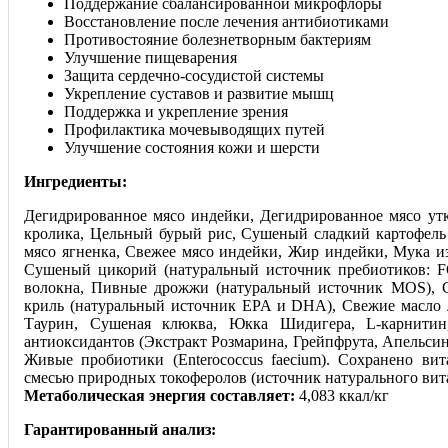
Поддержание сбалансированной микрофлоры
Восстановление после лечения антибиотиками
Противостояние болезнетворным бактериям
Улучшение пищеварения
Защита сердечно-сосудистой системы
Укрепление суставов и развитие мышц
Поддержка и укрепление зрения
Профилактика мочевыводящих путей
Улучшение состояния кожи и шерсти
Ингредиенты:
Дегидрированное мясо индейки, Дегидрированное мясо ут
кролика, Цельный бурый рис, Сушеный сладкий картофель 
мясо ягненка, Свежее мясо индейки, Жир индейки, Мука из
Сушеный цикорий (натуральный источник пребиотиков: 
волокна, Пивные дрожжи (натуральный источник MOS), 
криль (натуральный источник EPA и DHA), Свежие масло 
Таурин, Сушеная клюква, Юкка Шидигера, L-карнитин
антиоксидантов (Экстракт Розмарина, Грейпфрута, Апельси
Живые пробиотики (Enterococcus faecium). Сохранено ви
смесью природных токоферолов (источник натурального вит
Метаболическая энергия составляет:
4,083 ккал/кг
Гарантированный анализ: