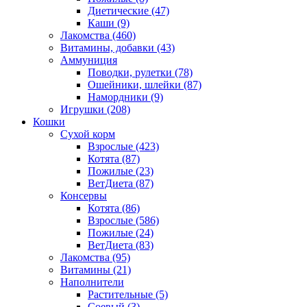
Диетические
(47)
Каши
(9)
Лакомства
(460)
Витамины, добавки
(43)
Аммуниция
Поводки, рулетки
(78)
Ошейники, шлейки
(87)
Намордники
(9)
Игрушки
(208)
Кошки
Сухой корм
Взрослые
(423)
Котята
(87)
Пожилые
(23)
ВетДиета
(87)
Консервы
Котята
(86)
Взрослые
(586)
Пожилые
(24)
ВетДиета
(83)
Лакомства
(95)
Витамины
(21)
Наполнители
Растительные
(5)
Соевый
(3)