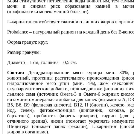
Корм стимулирует потребление воды животным, тем самым
мочи и снижая риск образования камней в мочев
(профилактика мочекаменной болезни).
L-карнитин способствует сжиганию лишних жиров в органи
Probalance – натуральный рацион на каждый день без Е-конс
Форма гранул: круг.
Размер гранулы:
Диаметр – 1 см, толщина – 0,5 см.
Состав:
Дегидратированное мясо курицы мин. 30%, 
животный, протеины растительного происхождения (рисов
гидролизованное мясо утки (мин. 4%), жом свеклович
вкусоароматические добавки, пивныедрожжи (источник вит
льняное семя (источник Омега-3 и Омега-6 жирных кислот
витаминно-минеральная добавка для кошек (витамины А, D3, 
В5, В6, В9 (фолиевая кислота), В12, Н (биотин), железо, ме
йод, селен), фитокомпозиция (шиповник, клюква, ро
бархатцев), пребиотик (корень цикория), таурин (для 
отличного зрения), лизин (помогает укреплять иммуните
Шидигера (снижает запах фекалий), L-карнитин (спосо
жиров в организме).