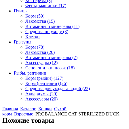
Когтерезы
(8)
Фены, машинки
(17)
Птицы
Корм
(59)
Лакомства
(15)
Витамины и минералы
(11)
Средства по уходу
(3)
Клетки
Грызуны
Корм
(78)
Лакомства
(26)
Витамины и минералы
(7)
Аксессуары
(12)
Сено, опилки. песок
(18)
Рыбы, рептилии
Корм (рыбки)
(127)
Корм (рептилии)
(26)
Средства для ухода за водой
(22)
Аквариумы
(20)
Аксессуары
(20)
Главная
Каталог
Кошки
Сухой
корм
Взрослые
PROBALANCE CAT STERILIZED DUCK
Похожие товары