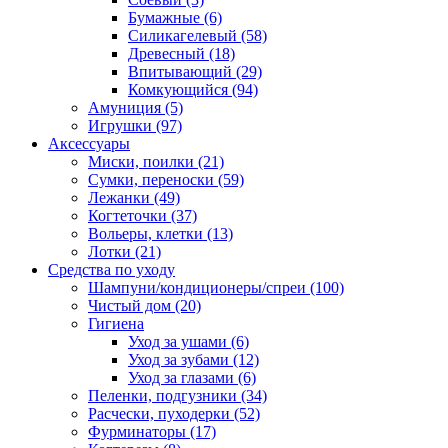
Бумажные
(6)
Силикагелевый
(58)
Древесный
(18)
Впитывающий
(29)
Комкующийся
(94)
Амуниция
(5)
Игрушки
(97)
Аксессуары
Миски, поилки
(21)
Сумки, переноски
(59)
Лежанки
(49)
Когтеточки
(37)
Вольеры, клетки
(13)
Лотки
(21)
Средства по уходу
Шампуни/кондиционеры/спреи
(100)
Чистый дом
(20)
Гигиена
Уход за ушами
(6)
Уход за зубами
(12)
Уход за глазами
(6)
Пеленки, подгузники
(34)
Расчески, пуходерки
(52)
Фурминаторы
(17)