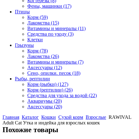
Когтерезы
(8)
Фены, машинки
(17)
Птицы
Корм
(59)
Лакомства
(15)
Витамины и минералы
(11)
Средства по уходу
(3)
Клетки
Грызуны
Корм
(78)
Лакомства
(26)
Витамины и минералы
(7)
Аксессуары
(12)
Сено, опилки. песок
(18)
Рыбы, рептилии
Корм (рыбки)
(127)
Корм (рептилии)
(26)
Средства для ухода за водой
(22)
Аквариумы
(20)
Аксессуары
(20)
Главная
Каталог
Кошки
Сухой корм
Взрослые
RAWIVAL
Adult Cat Утка и индейка для взрослых кошек
Похожие товары