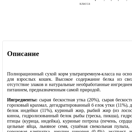
класса
Описание
Полнорационный сухой корм ультрапремиум-класса на осно
для взрослых кошек. Высокое содержание белка из све
отсутствие злаков и натуральные необработанные ингредие
питанием, предназначенным самой природой.
Ингредиенты:
сырая бескостная утка (20%), сырая бескост
гороховый крахмал, дегидратированный б елок утки (11%),
белок индейки (11%), куриный жир, рыбий жир (из лосося
киноа, гидролизованный белок рыбы (треска, пикша), гидр
птицы (курица, индейка), куриные потроха (печень, сердц
цельные яйца, льняное семя, сушёная свекольная пульпа,
гороховая клетчатка, инулин цикория (0,4%), экстракт 