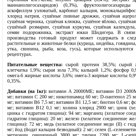
маннанолигосахаридов) (0,3%), фруктоолигосахариды
аскофиллум узловатый, карбонат кальция, монокальцийфосф
хлорид натрия, сушёные пивные дрожжи, сушёная ацерол
сушёная черника, сушёная клюква, сушёное яблоко, сушёная 
сушёный розмарин, сушёная куркума, сушёная календула
семян подорожника, экстракт юкки Шидигера. В связи
производства готовый продукт может содержать в след
растительные и животные белки (курица, индейка, говядина,
утка, свинина, рыба, коза, гусь), которые используются
рецептурах.
Питательные вещества:
сырой протеин 38,5%; сырой 
клетчатка 1,9%; сырая зола 7,3%; кальций 1,2%; фосфор 0
омега-6 жирные кислоты 3,6%; омега-3 жирные кислоты 0,
0,35%.
Добавки (на 1кг):
витамин A 20000МЕ; витамин D3 2000М
мг; витамин C 200 мг; никотинамид 60 мг; D-пантенол 25 м
мг; витамин B6 7,5 мг; витамин B1 12,5 мг; биотин 0,6 мг; ф
мг; витамин B12 0,1 мг; холина хлорид 2900 мг; цинк (хе
цинка с гидратом глицина): 94 мг; марганец (хелатное сое
гидратом глицина): 20 мг; железо (хелатное соединение желе
глицина): 72 мг; медь (хелатное соединение меди (II) с гид
мг; йод (йодат кальция безводный): 2 мг; селен (L-селенмети
метионин, очищенный 3800 мг; таурин 2280 мг; L-carnit