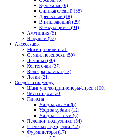
Бумажные
(6)
Силикагелевый
(58)
Древесный
(18)
Впитывающий
(29)
Комкующийся
(94)
Амуниция
(5)
Игрушки
(97)
Аксессуары
Миски, поилки
(21)
Сумки, переноски
(59)
Лежанки
(49)
Когтеточки
(37)
Вольеры, клетки
(13)
Лотки
(21)
Средства по уходу
Шампуни/кондиционеры/спреи
(100)
Чистый дом
(20)
Гигиена
Уход за ушами
(6)
Уход за зубами
(12)
Уход за глазами
(6)
Пеленки, подгузники
(34)
Расчески, пуходерки
(52)
Фурминаторы
(17)