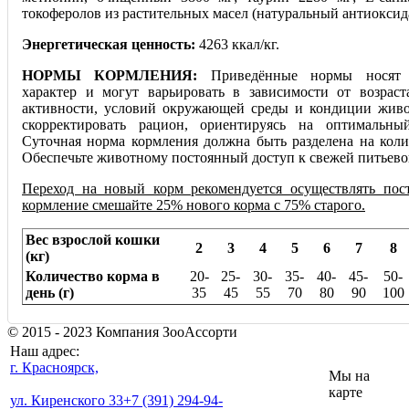
токоферолов из растительных масел (натуральный антиоксид
Энергетическая ценность:
4263 ккал/кг.
НОРМЫ КОРМЛЕНИЯ:
Приведённые нормы носят 
характер и могут варьировать в зависимости от возраст
активности, условий окружающей среды и кондиции жив
скорректировать рацион, ориентируясь на оптимальны
Суточная норма кормления должна быть разделена на коли
Обеспечьте животному постоянный доступ к свежей питьево
Переход на новый корм рекомендуется осуществлять пос
кормление смешайте 25% нового корма с 75% старого.
Вес взрослой кошки
2
3
4
5
6
7
8
(кг)
Количество корма в
20-
25-
30-
35-
40-
45-
50-
день (г)
35
45
55
70
80
90
100
© 2015 - 2023 Компания ЗооАссорти
Наш адрес:
г. Красноярск,
Мы на
карте
ул. Киренского 33
+7 (391) 294-94-