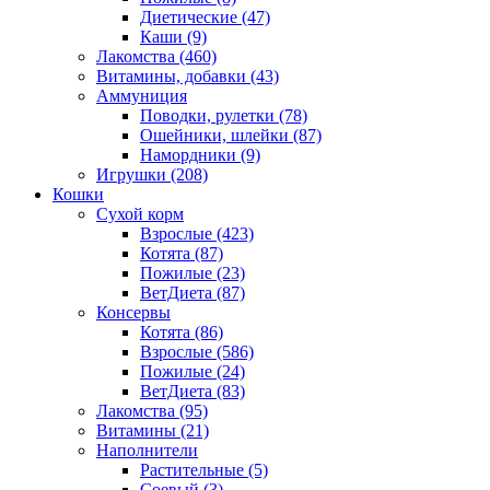
Диетические
(47)
Каши
(9)
Лакомства
(460)
Витамины, добавки
(43)
Аммуниция
Поводки, рулетки
(78)
Ошейники, шлейки
(87)
Намордники
(9)
Игрушки
(208)
Кошки
Сухой корм
Взрослые
(423)
Котята
(87)
Пожилые
(23)
ВетДиета
(87)
Консервы
Котята
(86)
Взрослые
(586)
Пожилые
(24)
ВетДиета
(83)
Лакомства
(95)
Витамины
(21)
Наполнители
Растительные
(5)
Соевый
(3)