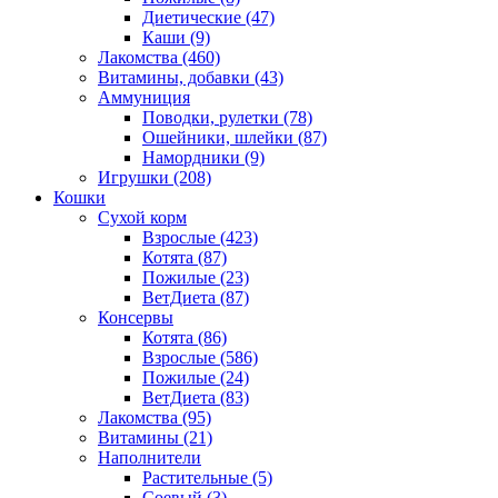
Диетические
(47)
Каши
(9)
Лакомства
(460)
Витамины, добавки
(43)
Аммуниция
Поводки, рулетки
(78)
Ошейники, шлейки
(87)
Намордники
(9)
Игрушки
(208)
Кошки
Сухой корм
Взрослые
(423)
Котята
(87)
Пожилые
(23)
ВетДиета
(87)
Консервы
Котята
(86)
Взрослые
(586)
Пожилые
(24)
ВетДиета
(83)
Лакомства
(95)
Витамины
(21)
Наполнители
Растительные
(5)
Соевый
(3)