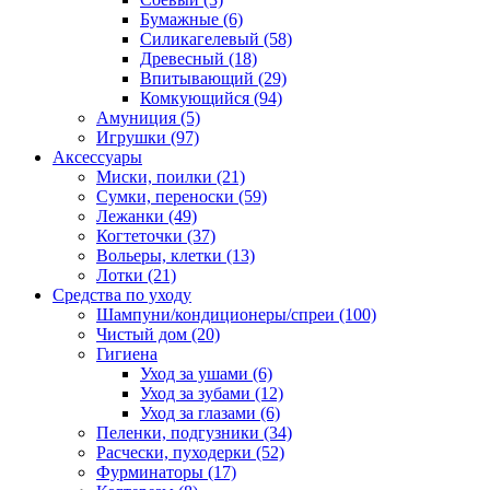
Бумажные
(6)
Силикагелевый
(58)
Древесный
(18)
Впитывающий
(29)
Комкующийся
(94)
Амуниция
(5)
Игрушки
(97)
Аксессуары
Миски, поилки
(21)
Сумки, переноски
(59)
Лежанки
(49)
Когтеточки
(37)
Вольеры, клетки
(13)
Лотки
(21)
Средства по уходу
Шампуни/кондиционеры/спреи
(100)
Чистый дом
(20)
Гигиена
Уход за ушами
(6)
Уход за зубами
(12)
Уход за глазами
(6)
Пеленки, подгузники
(34)
Расчески, пуходерки
(52)
Фурминаторы
(17)