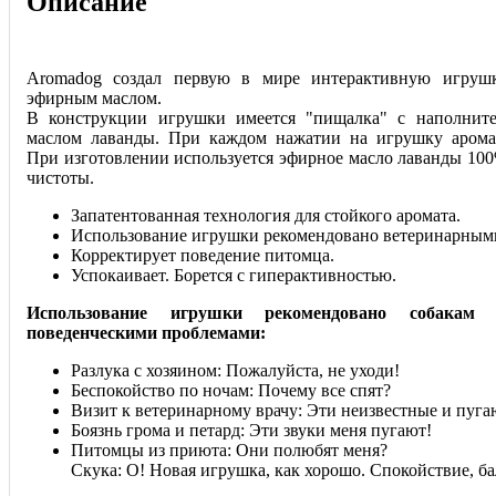
Описание
Aromadog создал первую в мире интерактивную игруш
эфирным маслом.
В конструкции игрушки имеется "пищалка" с наполнит
маслом лаванды. При каж
дом нажатии на игрушку арома
При изготовлении используется эфирное масло лаванды 100
чистоты.
Запатентованная технология для стойкого аромата.
Использование игрушки рекомендовано ветеринарным
Корректирует поведение питомца.
Успокаивает. Борется с гиперактивностью.
Использование игрушки рекомендовано собакам
поведенческими проблемами:
Разлука с хозяином: Пожалуйста, не уходи!
Беспокойство по ночам: Почему все спят?
Визит к ветеринарному врачу: Эти неизвестные и пуга
Боязнь грома и петард: Эти звуки меня пугают!
Питомцы из приюта: Они полюбят меня?
Скука: О! Новая игрушка, как хорошо. Спокойствие, б