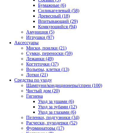
Бумажные
(6)
Силикагелевый
(58)
Древесный
(18)
Впитывающий
(29)
Комкующийся
(94)
Амуниция
(5)
Игрушки
(97)
Аксессуары
Миски, поилки
(21)
Сумки, переноски
(59)
Лежанки
(49)
Когтеточки
(37)
Вольеры, клетки
(13)
Лотки
(21)
Средства по уходу
Шампуни/кондиционеры/спреи
(100)
Чистый дом
(20)
Гигиена
Уход за ушами
(6)
Уход за зубами
(12)
Уход за глазами
(6)
Пеленки, подгузники
(34)
Расчески, пуходерки
(52)
Фурминаторы
(17)