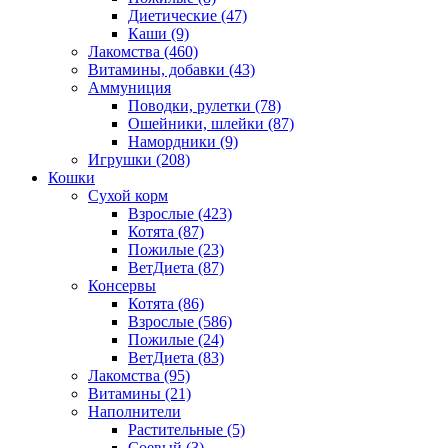
Диетические
(47)
Каши
(9)
Лакомства
(460)
Витамины, добавки
(43)
Аммуниция
Поводки, рулетки
(78)
Ошейники, шлейки
(87)
Намордники
(9)
Игрушки
(208)
Кошки
Сухой корм
Взрослые
(423)
Котята
(87)
Пожилые
(23)
ВетДиета
(87)
Консервы
Котята
(86)
Взрослые
(586)
Пожилые
(24)
ВетДиета
(83)
Лакомства
(95)
Витамины
(21)
Наполнители
Растительные
(5)
Соевый
(3)