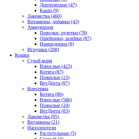
Диетические
(47)
Каши
(9)
Лакомства
(460)
Витамины, добавки
(43)
Аммуниция
Поводки, рулетки
(78)
Ошейники, шлейки
(87)
Намордники
(9)
Игрушки
(208)
Кошки
Сухой корм
Взрослые
(423)
Котята
(87)
Пожилые
(23)
ВетДиета
(87)
Консервы
Котята
(86)
Взрослые
(586)
Пожилые
(24)
ВетДиета
(83)
Лакомства
(95)
Витамины
(21)
Наполнители
Растительные
(5)
Соевый
(3)