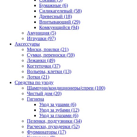
Бумажные
(6)
Силикагелевый
(58)
Древесный
(18)
Впитывающий
(29)
Комкующийся
(94)
Амуниция
(5)
Игрушки
(97)
Аксессуары
Миски, поилки
(21)
Сумки, переноски
(59)
Лежанки
(49)
Когтеточки
(37)
Вольеры, клетки
(13)
Лотки
(21)
Средства по уходу
Шампуни/кондиционеры/спреи
(100)
Чистый дом
(20)
Гигиена
Уход за ушами
(6)
Уход за зубами
(12)
Уход за глазами
(6)
Пеленки, подгузники
(34)
Расчески, пуходерки
(52)
Фурминаторы
(17)