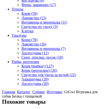
Когтерезы
(8)
Фены, машинки
(17)
Птицы
Корм
(59)
Лакомства
(15)
Витамины и минералы
(11)
Средства по уходу
(3)
Клетки
Грызуны
Корм
(78)
Лакомства
(26)
Витамины и минералы
(7)
Аксессуары
(12)
Сено, опилки. песок
(18)
Рыбы, рептилии
Корм (рыбки)
(127)
Корм (рептилии)
(26)
Средства для ухода за водой
(22)
Аквариумы
(20)
Аксессуары
(20)
Главная
Каталог
Собаки
Игрушки
GiGwi Игрушка для
собак Белка с пищалкой
Похожие товары