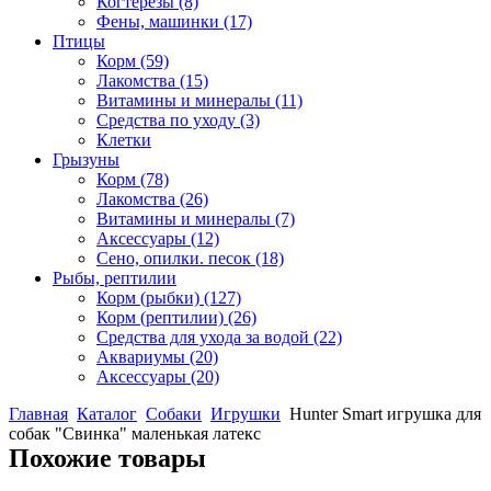
Когтерезы
(8)
Фены, машинки
(17)
Птицы
Корм
(59)
Лакомства
(15)
Витамины и минералы
(11)
Средства по уходу
(3)
Клетки
Грызуны
Корм
(78)
Лакомства
(26)
Витамины и минералы
(7)
Аксессуары
(12)
Сено, опилки. песок
(18)
Рыбы, рептилии
Корм (рыбки)
(127)
Корм (рептилии)
(26)
Средства для ухода за водой
(22)
Аквариумы
(20)
Аксессуары
(20)
Главная
Каталог
Собаки
Игрушки
Hunter Smart игрушка для
собак "Свинка" маленькая латекс
Похожие товары