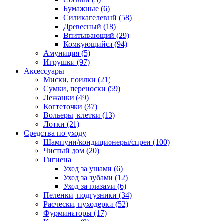
Бумажные
(6)
Силикагелевый
(58)
Древесный
(18)
Впитывающий
(29)
Комкующийся
(94)
Амуниция
(5)
Игрушки
(97)
Аксессуары
Миски, поилки
(21)
Сумки, переноски
(59)
Лежанки
(49)
Когтеточки
(37)
Вольеры, клетки
(13)
Лотки
(21)
Средства по уходу
Шампуни/кондиционеры/спреи
(100)
Чистый дом
(20)
Гигиена
Уход за ушами
(6)
Уход за зубами
(12)
Уход за глазами
(6)
Пеленки, подгузники
(34)
Расчески, пуходерки
(52)
Фурминаторы
(17)