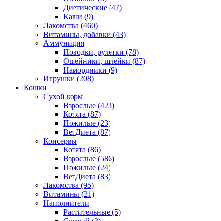
Диетические
(47)
Каши
(9)
Лакомства
(460)
Витамины, добавки
(43)
Аммуниция
Поводки, рулетки
(78)
Ошейники, шлейки
(87)
Намордники
(9)
Игрушки
(208)
Кошки
Сухой корм
Взрослые
(423)
Котята
(87)
Пожилые
(23)
ВетДиета
(87)
Консервы
Котята
(86)
Взрослые
(586)
Пожилые
(24)
ВетДиета
(83)
Лакомства
(95)
Витамины
(21)
Наполнители
Растительные
(5)
Соевый
(3)