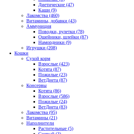
Диетические
(47)
Каши
(9)
Лакомства
(460)
Витамины, добавки
(43)
Аммуниция
Поводки, рулетки
(78)
Ошейники, шлейки
(87)
Намордники
(9)
Игрушки
(208)
Кошки
Сухой корм
Взрослые
(423)
Котята
(87)
Пожилые
(23)
ВетДиета
(87)
Консервы
Котята
(86)
Взрослые
(586)
Пожилые
(24)
ВетДиета
(83)
Лакомства
(95)
Витамины
(21)
Наполнители
Растительные
(5)
Соевый
(3)