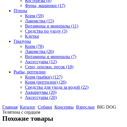
Когтерезы
(8)
Фены, машинки
(17)
Птицы
Корм
(59)
Лакомства
(15)
Витамины и минералы
(11)
Средства по уходу
(3)
Клетки
Грызуны
Корм
(78)
Лакомства
(26)
Витамины и минералы
(7)
Аксессуары
(12)
Сено, опилки. песок
(18)
Рыбы, рептилии
Корм (рыбки)
(127)
Корм (рептилии)
(26)
Средства для ухода за водой
(22)
Аквариумы
(20)
Аксессуары
(20)
Главная
Каталог
Собаки
Консервы
Взрослые
BIG DOG
Телятина с сердцем
Похожие товары