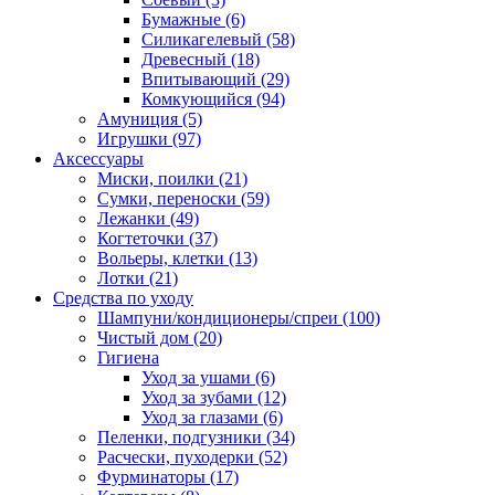
Бумажные
(6)
Силикагелевый
(58)
Древесный
(18)
Впитывающий
(29)
Комкующийся
(94)
Амуниция
(5)
Игрушки
(97)
Аксессуары
Миски, поилки
(21)
Сумки, переноски
(59)
Лежанки
(49)
Когтеточки
(37)
Вольеры, клетки
(13)
Лотки
(21)
Средства по уходу
Шампуни/кондиционеры/спреи
(100)
Чистый дом
(20)
Гигиена
Уход за ушами
(6)
Уход за зубами
(12)
Уход за глазами
(6)
Пеленки, подгузники
(34)
Расчески, пуходерки
(52)
Фурминаторы
(17)