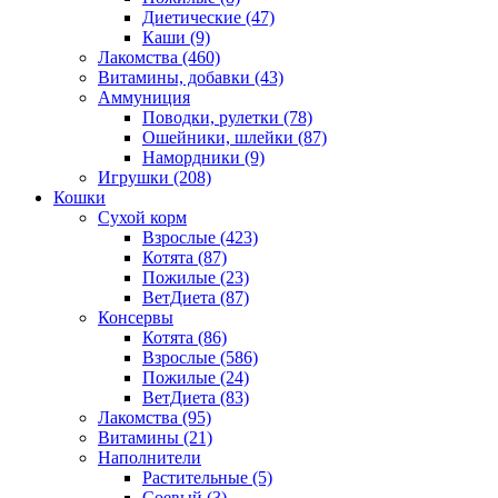
Диетические
(47)
Каши
(9)
Лакомства
(460)
Витамины, добавки
(43)
Аммуниция
Поводки, рулетки
(78)
Ошейники, шлейки
(87)
Намордники
(9)
Игрушки
(208)
Кошки
Сухой корм
Взрослые
(423)
Котята
(87)
Пожилые
(23)
ВетДиета
(87)
Консервы
Котята
(86)
Взрослые
(586)
Пожилые
(24)
ВетДиета
(83)
Лакомства
(95)
Витамины
(21)
Наполнители
Растительные
(5)
Соевый
(3)