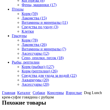
Когтерезы
(8)
Фены, машинки
(17)
Птицы
Корм
(59)
Лакомства
(15)
Витамины и минералы
(11)
Средства по уходу
(3)
Клетки
Грызуны
Корм
(78)
Лакомства
(26)
Витамины и минералы
(7)
Аксессуары
(12)
Сено, опилки. песок
(18)
Рыбы, рептилии
Корм (рыбки)
(127)
Корм (рептилии)
(26)
Средства для ухода за водой
(22)
Аквариумы
(20)
Аксессуары
(20)
Главная
Каталог
Собаки
Консервы
Взрослые
Dog Lunch
крем-суфле говядина с рубцом
Похожие товары