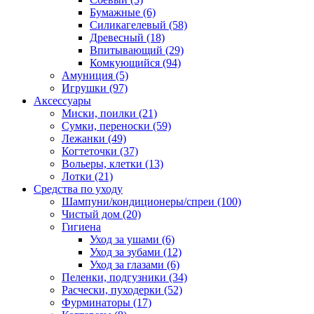
Бумажные
(6)
Силикагелевый
(58)
Древесный
(18)
Впитывающий
(29)
Комкующийся
(94)
Амуниция
(5)
Игрушки
(97)
Аксессуары
Миски, поилки
(21)
Сумки, переноски
(59)
Лежанки
(49)
Когтеточки
(37)
Вольеры, клетки
(13)
Лотки
(21)
Средства по уходу
Шампуни/кондиционеры/спреи
(100)
Чистый дом
(20)
Гигиена
Уход за ушами
(6)
Уход за зубами
(12)
Уход за глазами
(6)
Пеленки, подгузники
(34)
Расчески, пуходерки
(52)
Фурминаторы
(17)