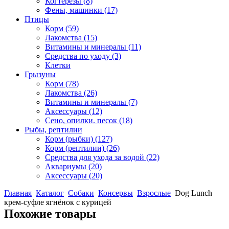
Когтерезы
(8)
Фены, машинки
(17)
Птицы
Корм
(59)
Лакомства
(15)
Витамины и минералы
(11)
Средства по уходу
(3)
Клетки
Грызуны
Корм
(78)
Лакомства
(26)
Витамины и минералы
(7)
Аксессуары
(12)
Сено, опилки. песок
(18)
Рыбы, рептилии
Корм (рыбки)
(127)
Корм (рептилии)
(26)
Средства для ухода за водой
(22)
Аквариумы
(20)
Аксессуары
(20)
Главная
Каталог
Собаки
Консервы
Взрослые
Dog Lunch
крем-суфле ягнёнок с курицей
Похожие товары