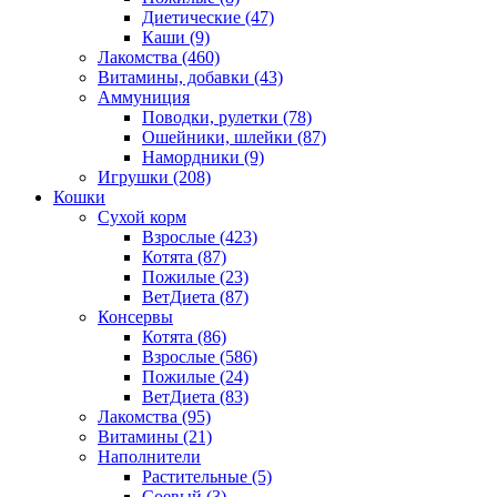
Диетические
(47)
Каши
(9)
Лакомства
(460)
Витамины, добавки
(43)
Аммуниция
Поводки, рулетки
(78)
Ошейники, шлейки
(87)
Намордники
(9)
Игрушки
(208)
Кошки
Сухой корм
Взрослые
(423)
Котята
(87)
Пожилые
(23)
ВетДиета
(87)
Консервы
Котята
(86)
Взрослые
(586)
Пожилые
(24)
ВетДиета
(83)
Лакомства
(95)
Витамины
(21)
Наполнители
Растительные
(5)
Соевый
(3)