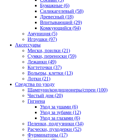
Бумажные
(6)
Силикагелевый
(58)
Древесный
(18)
Впитывающий
(29)
Комкующийся
(94)
Амуниция
(5)
Игрушки
(97)
Аксессуары
Миски, поилки
(21)
Сумки, переноски
(59)
Лежанки
(49)
Когтеточки
(37)
Вольеры, клетки
(13)
Лотки
(21)
Средства по уходу
Шампуни/кондиционеры/спреи
(100)
Чистый дом
(20)
Гигиена
Уход за ушами
(6)
Уход за зубами
(12)
Уход за глазами
(6)
Пеленки, подгузники
(34)
Расчески, пуходерки
(52)
Фурминаторы
(17)