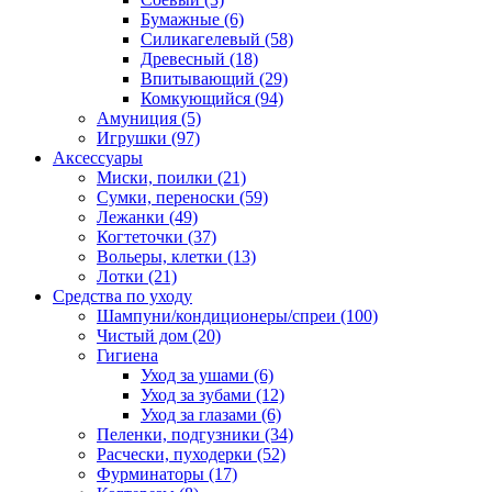
Бумажные
(6)
Силикагелевый
(58)
Древесный
(18)
Впитывающий
(29)
Комкующийся
(94)
Амуниция
(5)
Игрушки
(97)
Аксессуары
Миски, поилки
(21)
Сумки, переноски
(59)
Лежанки
(49)
Когтеточки
(37)
Вольеры, клетки
(13)
Лотки
(21)
Средства по уходу
Шампуни/кондиционеры/спреи
(100)
Чистый дом
(20)
Гигиена
Уход за ушами
(6)
Уход за зубами
(12)
Уход за глазами
(6)
Пеленки, подгузники
(34)
Расчески, пуходерки
(52)
Фурминаторы
(17)