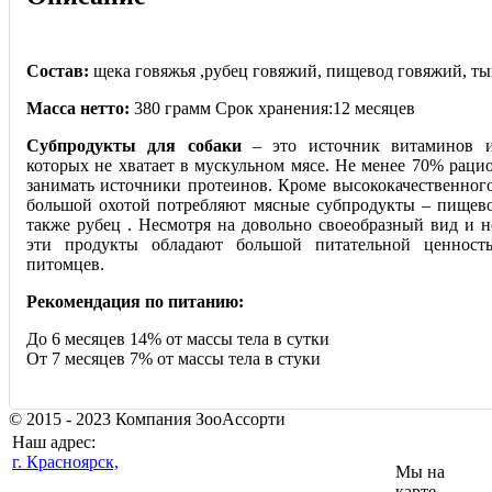
Состав:
щека говяжья ,рубец говяжий, пищевод говяжий, ты
Масса нетто:
380 грамм Срок хранения:12 месяцев
Субпродукты для собаки
– это источник витаминов и
которых не хватает в мускульном мясе. Не менее 70% раци
занимать источники протеинов. Кроме высококачественного
большой охотой потребляют мясные субпродукты – пищевод
также рубец . Несмотря на довольно своеобразный вид и н
эти продукты обладают большой питате
льной ценност
питомцев.
Рекомендация по питанию:
До 6 месяцев 14% от массы тела в сутки
От 7 месяцев 7% от массы тела в стуки
© 2015 - 2023 Компания ЗооАссорти
Наш адрес:
г. Красноярск,
Мы на
карте