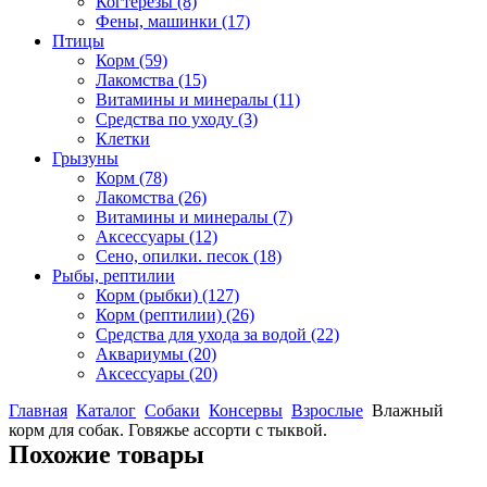
Когтерезы
(8)
Фены, машинки
(17)
Птицы
Корм
(59)
Лакомства
(15)
Витамины и минералы
(11)
Средства по уходу
(3)
Клетки
Грызуны
Корм
(78)
Лакомства
(26)
Витамины и минералы
(7)
Аксессуары
(12)
Сено, опилки. песок
(18)
Рыбы, рептилии
Корм (рыбки)
(127)
Корм (рептилии)
(26)
Средства для ухода за водой
(22)
Аквариумы
(20)
Аксессуары
(20)
Главная
Каталог
Собаки
Консервы
Взрослые
Влажный
корм для собак. Говяжье ассорти с тыквой.
Похожие товары