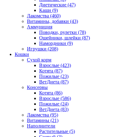
Диетические
(47)
Каши
(9)
Лакомства
(460)
Витамины, добавки
(43)
Аммуниция
Поводки, рулетки
(78)
Ошейники, шлейки
(87)
Намордники
(9)
Игрушки
(208)
Кошки
Сухой корм
Взрослые
(423)
Котята
(87)
Пожилые
(23)
ВетДиета
(87)
Консервы
Котята
(86)
Взрослые
(586)
Пожилые
(24)
ВетДиета
(83)
Лакомства
(95)
Витамины
(21)
Наполнители
Растительные
(5)
Соевый
(3)