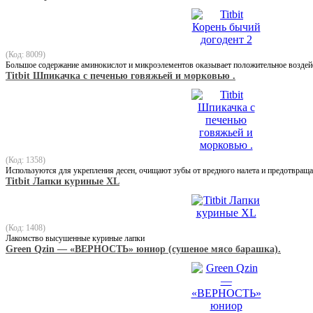
(Код: 8009)
Большое содержание аминокислот и микроэлементов оказывает положительное воздей
Titbit Шпикачка с печенью говяжьей и морковью .
(Код: 1358)
Используются для укрепления десен, очищают зубы от вредного налета и предотвраща
Titbit Лапки куриные XL
(Код: 1408)
Лакомство высушенные куриные лапки
Green Qzin — «ВЕРНОСТЬ» юниор (сушеное мясо барашка).