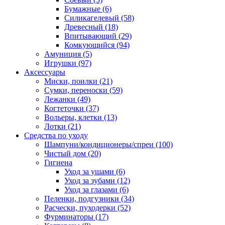
Бумажные
(6)
Силикагелевый
(58)
Древесный
(18)
Впитывающий
(29)
Комкующийся
(94)
Амуниция
(5)
Игрушки
(97)
Аксессуары
Миски, поилки
(21)
Сумки, переноски
(59)
Лежанки
(49)
Когтеточки
(37)
Вольеры, клетки
(13)
Лотки
(21)
Средства по уходу
Шампуни/кондиционеры/спреи
(100)
Чистый дом
(20)
Гигиена
Уход за ушами
(6)
Уход за зубами
(12)
Уход за глазами
(6)
Пеленки, подгузники
(34)
Расчески, пуходерки
(52)
Фурминаторы
(17)