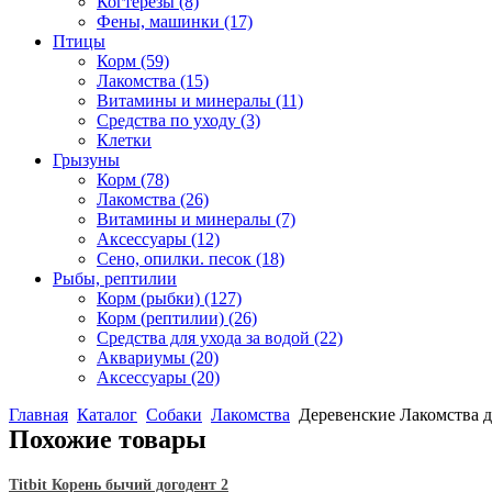
Когтерезы
(8)
Фены, машинки
(17)
Птицы
Корм
(59)
Лакомства
(15)
Витамины и минералы
(11)
Средства по уходу
(3)
Клетки
Грызуны
Корм
(78)
Лакомства
(26)
Витамины и минералы
(7)
Аксессуары
(12)
Сено, опилки. песок
(18)
Рыбы, рептилии
Корм (рыбки)
(127)
Корм (рептилии)
(26)
Средства для ухода за водой
(22)
Аквариумы
(20)
Аксессуары
(20)
Главная
Каталог
Собаки
Лакомства
Деревенские Лакомства д
Похожие товары
Titbit Корень бычий догодент 2