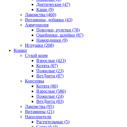
Диетические
(47)
Каши
(9)
Лакомства
(460)
Витамины, добавки
(43)
Аммуниция
Поводки, рулетки
(78)
Ошейники, шлейки
(87)
Намордники
(9)
Игрушки
(208)
Кошки
Сухой корм
Взрослые
(423)
Котята
(87)
Пожилые
(23)
ВетДиета
(87)
Консервы
Котята
(86)
Взрослые
(586)
Пожилые
(24)
ВетДиета
(83)
Лакомства
(95)
Витамины
(21)
Наполнители
Растительные
(5)
Соевый
(3)