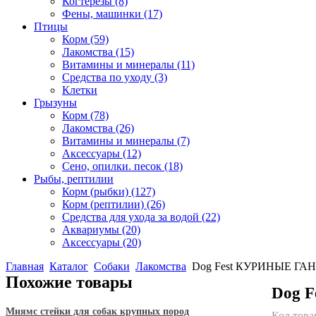
Когтерезы
(8)
Фены, машинки
(17)
Птицы
Корм
(59)
Лакомства
(15)
Витамины и минералы
(11)
Средства по уходу
(3)
Клетки
Грызуны
Корм
(78)
Лакомства
(26)
Витамины и минералы
(7)
Аксессуары
(12)
Сено, опилки. песок
(18)
Рыбы, рептилии
Корм (рыбки)
(127)
Корм (рептилии)
(26)
Средства для ухода за водой
(22)
Аквариумы
(20)
Аксессуары
(20)
Главная
Каталог
Собаки
Лакомства
Dog Fest КУРИНЫЕ Г
Похожие товары
Dog 
Мнямс стейки для собак крупных пород
Код това