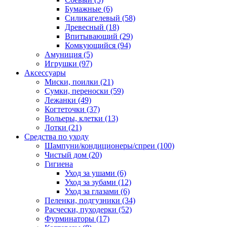
Бумажные
(6)
Силикагелевый
(58)
Древесный
(18)
Впитывающий
(29)
Комкующийся
(94)
Амуниция
(5)
Игрушки
(97)
Аксессуары
Миски, поилки
(21)
Сумки, переноски
(59)
Лежанки
(49)
Когтеточки
(37)
Вольеры, клетки
(13)
Лотки
(21)
Средства по уходу
Шампуни/кондиционеры/спреи
(100)
Чистый дом
(20)
Гигиена
Уход за ушами
(6)
Уход за зубами
(12)
Уход за глазами
(6)
Пеленки, подгузники
(34)
Расчески, пуходерки
(52)
Фурминаторы
(17)