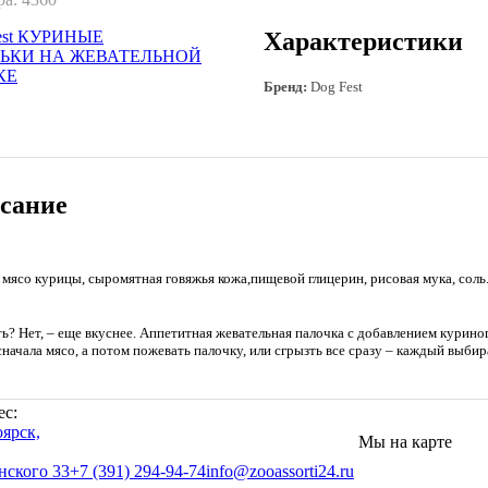
Характеристики
Бренд:
Dog Fest
сание
мясо курицы, сыромятная говяжья кожа,пищевой глицерин, рисовая мука, соль
ть? Нет, – еще вкуснее. Аппетитная жевательная палочка с добавлением куриног
начала мясо, а потом пожевать палочку, или сгрызть все сразу – каждый выбирае
ес:
оярск,
Мы на карте
нского 33
+7 (391) 294-94-74
info@zooassorti24.ru