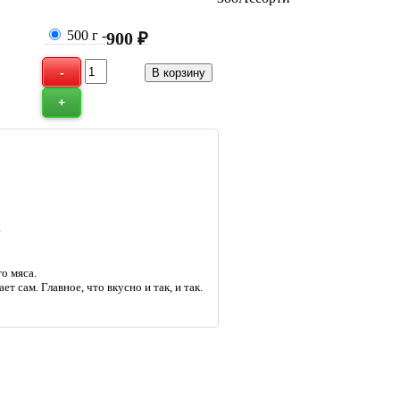
500 г
-
900 ₽
.
о мяса.
т сам. Главное, что вкусно и так, и так.