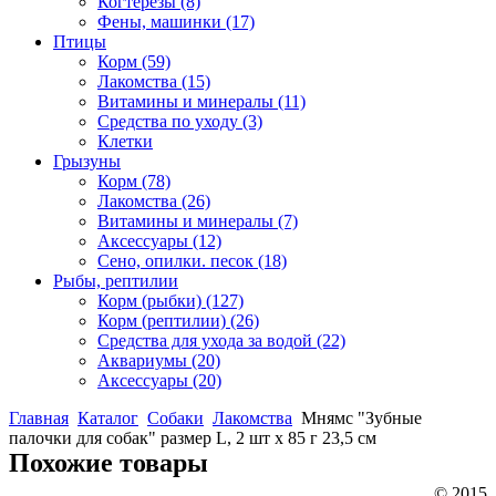
Когтерезы
(8)
Фены, машинки
(17)
Птицы
Корм
(59)
Лакомства
(15)
Витамины и минералы
(11)
Средства по уходу
(3)
Клетки
Грызуны
Корм
(78)
Лакомства
(26)
Витамины и минералы
(7)
Аксессуары
(12)
Сено, опилки. песок
(18)
Рыбы, рептилии
Корм (рыбки)
(127)
Корм (рептилии)
(26)
Средства для ухода за водой
(22)
Аквариумы
(20)
Аксессуары
(20)
Главная
Каталог
Собаки
Лакомства
Мнямс "Зубные
палочки для собак" размер L, 2 шт х 85 г 23,5 см
Похожие товары
© 2015