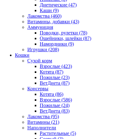
Диетические
(47)
Каши
(9)
Лакомства
(460)
Витамины, добавки
(43)
Аммуниция
Поводки, рулетки
(78)
Ошейники, шлейки
(87)
Намордники
(9)
Игрушки
(208)
Кошки
Сухой корм
Взрослые
(423)
Котята
(87)
Пожилые
(23)
ВетДиета
(87)
Консервы
Котята
(86)
Взрослые
(586)
Пожилые
(24)
ВетДиета
(83)
Лакомства
(95)
Витамины
(21)
Наполнители
Растительные
(5)
Соевый
(3)