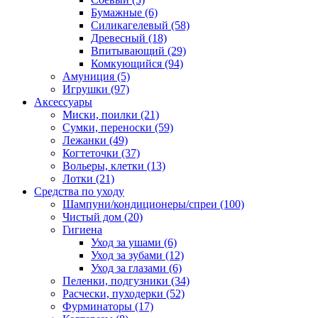
Бумажные
(6)
Силикагелевый
(58)
Древесный
(18)
Впитывающий
(29)
Комкующийся
(94)
Амуниция
(5)
Игрушки
(97)
Аксессуары
Миски, поилки
(21)
Сумки, переноски
(59)
Лежанки
(49)
Когтеточки
(37)
Вольеры, клетки
(13)
Лотки
(21)
Средства по уходу
Шампуни/кондиционеры/спреи
(100)
Чистый дом
(20)
Гигиена
Уход за ушами
(6)
Уход за зубами
(12)
Уход за глазами
(6)
Пеленки, подгузники
(34)
Расчески, пуходерки
(52)
Фурминаторы
(17)