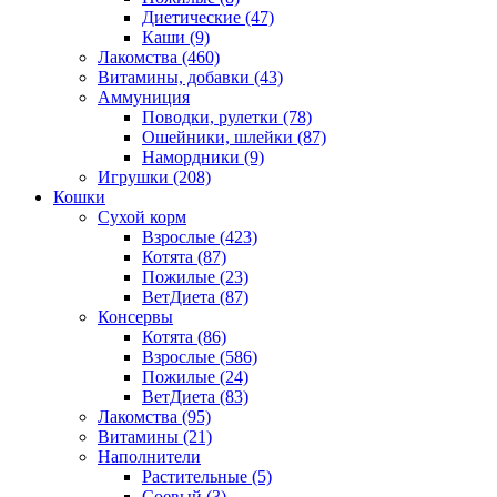
Диетические
(47)
Каши
(9)
Лакомства
(460)
Витамины, добавки
(43)
Аммуниция
Поводки, рулетки
(78)
Ошейники, шлейки
(87)
Намордники
(9)
Игрушки
(208)
Кошки
Сухой корм
Взрослые
(423)
Котята
(87)
Пожилые
(23)
ВетДиета
(87)
Консервы
Котята
(86)
Взрослые
(586)
Пожилые
(24)
ВетДиета
(83)
Лакомства
(95)
Витамины
(21)
Наполнители
Растительные
(5)
Соевый
(3)