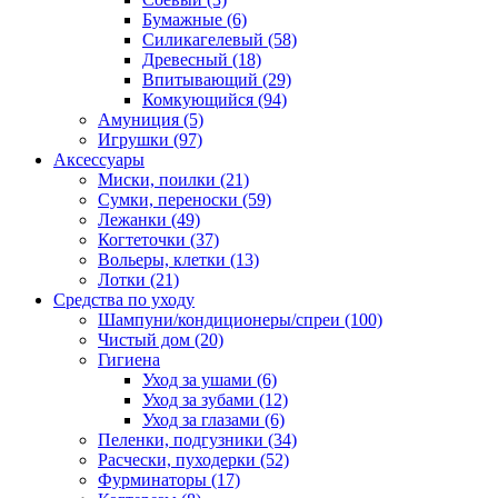
Бумажные
(6)
Силикагелевый
(58)
Древесный
(18)
Впитывающий
(29)
Комкующийся
(94)
Амуниция
(5)
Игрушки
(97)
Аксессуары
Миски, поилки
(21)
Сумки, переноски
(59)
Лежанки
(49)
Когтеточки
(37)
Вольеры, клетки
(13)
Лотки
(21)
Средства по уходу
Шампуни/кондиционеры/спреи
(100)
Чистый дом
(20)
Гигиена
Уход за ушами
(6)
Уход за зубами
(12)
Уход за глазами
(6)
Пеленки, подгузники
(34)
Расчески, пуходерки
(52)
Фурминаторы
(17)