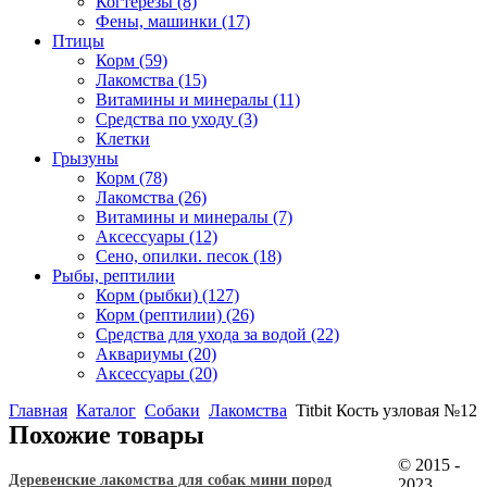
Когтерезы
(8)
Фены, машинки
(17)
Птицы
Корм
(59)
Лакомства
(15)
Витамины и минералы
(11)
Средства по уходу
(3)
Клетки
Грызуны
Корм
(78)
Лакомства
(26)
Витамины и минералы
(7)
Аксессуары
(12)
Сено, опилки. песок
(18)
Рыбы, рептилии
Корм (рыбки)
(127)
Корм (рептилии)
(26)
Средства для ухода за водой
(22)
Аквариумы
(20)
Аксессуары
(20)
Главная
Каталог
Собаки
Лакомства
Titbit Кость узловая №12
Похожие товары
© 2015 -
Деревенские лакомства для собак мини пород
2023