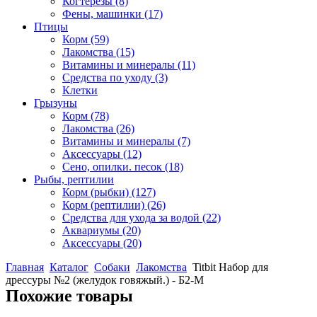
Когтерезы
(8)
Фены, машинки
(17)
Птицы
Корм
(59)
Лакомства
(15)
Витамины и минералы
(11)
Средства по уходу
(3)
Клетки
Грызуны
Корм
(78)
Лакомства
(26)
Витамины и минералы
(7)
Аксессуары
(12)
Сено, опилки. песок
(18)
Рыбы, рептилии
Корм (рыбки)
(127)
Корм (рептилии)
(26)
Средства для ухода за водой
(22)
Аквариумы
(20)
Аксессуары
(20)
Главная
Каталог
Собаки
Лакомства
Titbit Набор для
дрессуры №2 (желудок говяжый.) - Б2-M
Похожие товары