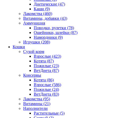
Диетические
(47)
Каши
(9)
Лакомства
(460)
Витамины, добавки
(43)
Аммуниция
Поводки, рулетки
(78)
Ошейники, шлейки
(87)
Намордники
(9)
Игрушки
(208)
Кошки
Сухой корм
Взрослые
(423)
Котята
(87)
Пожилые
(23)
ВетДиета
(87)
Консервы
Котята
(86)
Взрослые
(586)
Пожилые
(24)
ВетДиета
(83)
Лакомства
(95)
Витамины
(21)
Наполнители
Растительные
(5)
Соевый
(3)