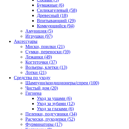
Бумажные
(6)
Силикагелевый
(58)
Древесный
(18)
Впитывающий
(29)
Комкующийся
(94)
Амуниция
(5)
Игрушки
(97)
Аксессуары
Миски, поилки
(21)
Сумки, переноски
(59)
Лежанки
(49)
Когтеточки
(37)
Вольеры, клетки
(13)
Лотки
(21)
Средства по уходу
Шампуни/кондиционеры/спреи
(100)
Чистый дом
(20)
Гигиена
Уход за ушами
(6)
Уход за зубами
(12)
Уход за глазами
(6)
Пеленки, подгузники
(34)
Расчески, пуходерки
(52)
Фурминаторы
(17)