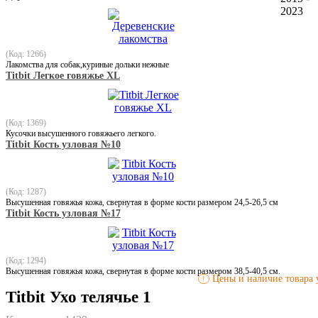
2023
(Код: 1266)
Лакомства для собак,куриные дольки нежные
Titbit Легкое говяжье XL
(Код: 1369)
Кусочки высушенного говяжьего легкого.
Titbit Кость узловая №10
(Код: 1287)
Высушенная говяжья кожа, свернутая в форме кости размером 24,5-26,5 см
Titbit Кость узловая №17
(Код: 1294)
Высушенная говяжья кожа, свернутая в форме кости размером 38,5-40,5 см.
Цены и наличие товара у
!
Titbit Ухо телячье 1