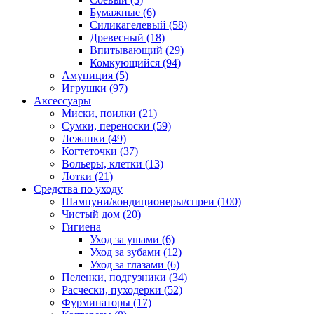
Бумажные
(6)
Силикагелевый
(58)
Древесный
(18)
Впитывающий
(29)
Комкующийся
(94)
Амуниция
(5)
Игрушки
(97)
Аксессуары
Миски, поилки
(21)
Сумки, переноски
(59)
Лежанки
(49)
Когтеточки
(37)
Вольеры, клетки
(13)
Лотки
(21)
Средства по уходу
Шампуни/кондиционеры/спреи
(100)
Чистый дом
(20)
Гигиена
Уход за ушами
(6)
Уход за зубами
(12)
Уход за глазами
(6)
Пеленки, подгузники
(34)
Расчески, пуходерки
(52)
Фурминаторы
(17)