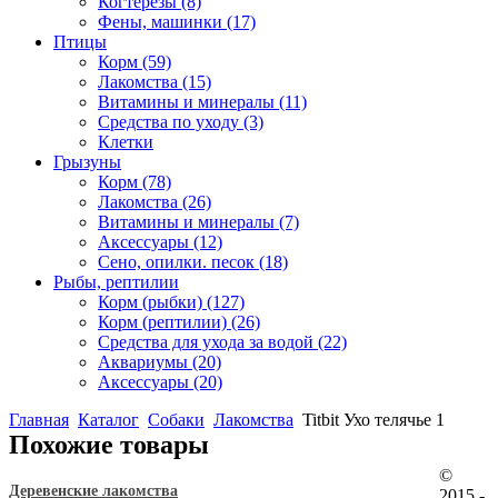
Когтерезы
(8)
Фены, машинки
(17)
Птицы
Корм
(59)
Лакомства
(15)
Витамины и минералы
(11)
Средства по уходу
(3)
Клетки
Грызуны
Корм
(78)
Лакомства
(26)
Витамины и минералы
(7)
Аксессуары
(12)
Сено, опилки. песок
(18)
Рыбы, рептилии
Корм (рыбки)
(127)
Корм (рептилии)
(26)
Средства для ухода за водой
(22)
Аквариумы
(20)
Аксессуары
(20)
Главная
Каталог
Собаки
Лакомства
Titbit Ухо телячье 1
Похожие товары
©
Деревенские лакомства
2015 -