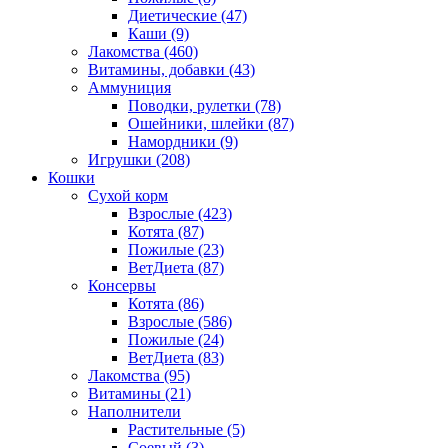
Диетические
(47)
Каши
(9)
Лакомства
(460)
Витамины, добавки
(43)
Аммуниция
Поводки, рулетки
(78)
Ошейники, шлейки
(87)
Намордники
(9)
Игрушки
(208)
Кошки
Сухой корм
Взрослые
(423)
Котята
(87)
Пожилые
(23)
ВетДиета
(87)
Консервы
Котята
(86)
Взрослые
(586)
Пожилые
(24)
ВетДиета
(83)
Лакомства
(95)
Витамины
(21)
Наполнители
Растительные
(5)
Соевый
(3)