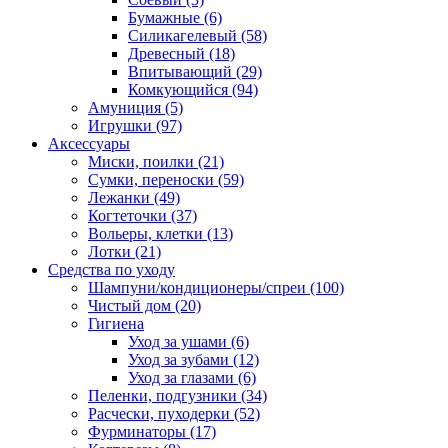
Бумажные
(6)
Силикагелевый
(58)
Древесный
(18)
Впитывающий
(29)
Комкующийся
(94)
Амуниция
(5)
Игрушки
(97)
Аксессуары
Миски, поилки
(21)
Сумки, переноски
(59)
Лежанки
(49)
Когтеточки
(37)
Вольеры, клетки
(13)
Лотки
(21)
Средства по уходу
Шампуни/кондиционеры/спреи
(100)
Чистый дом
(20)
Гигиена
Уход за ушами
(6)
Уход за зубами
(12)
Уход за глазами
(6)
Пеленки, подгузники
(34)
Расчески, пуходерки
(52)
Фурминаторы
(17)