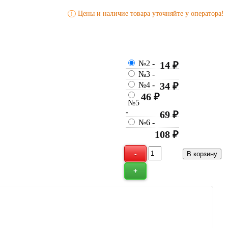
Цены и наличие товара уточняйте у оператора!
!
№2
-
14 ₽
№3
-
№4
-
34 ₽
46 ₽
№5
-
69 ₽
№6
-
108 ₽