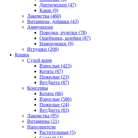
Диетические
(47)
Каши
(9)
Лакомства
(460)
Витамины, добавки
(43)
Аммуниция
Поводки, рулетки
(78)
Ошейники, шлейки
(87)
Намордники
(9)
Игрушки
(208)
Кошки
Сухой корм
Взрослые
(423)
Котята
(87)
Пожилые
(23)
ВетДиета
(87)
Консервы
Котята
(86)
Взрослые
(586)
Пожилые
(24)
ВетДиета
(83)
Лакомства
(95)
Витамины
(21)
Наполнители
Растительные
(5)
Соевый
(3)