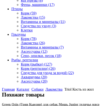
Когтерезы
(8)
Фены, машинки
(17)
Птицы
Корм
(59)
Лакомства
(15)
Витамины и минералы
(11)
Средства по уходу
(3)
Клетки
Грызуны
Корм
(78)
Лакомства
(26)
Витамины и минералы
(7)
Аксессуары
(12)
Сено, опилки. песок
(18)
Рыбы, рептилии
Корм (рыбки)
(127)
Корм (рептилии)
(26)
Средства для ухода за водой
(22)
Аквариумы
(20)
Аксессуары
(20)
Главная
Каталог
Собаки
Лакомства
Triol Кость из жил
Похожие товары
Green Qzin (Грин Кьюзин) для собак Мощь Junior телячье мясо