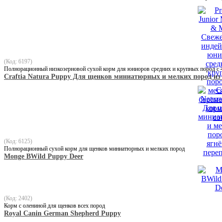
(Код: 6197)
Полнорационный низкозерновой сухой корм для юниоров средних и крупных пород с 
Craftia Natura Puppy Для щенков миниатюрных и мелких пород из 
(Код: 6125)
Полнорационный сухой корм для щенков миниатюрных и мелких пород
Monge BWild Puppy Deer
(Код: 2402)
Корм с олениной для щенков всех пород
Royal Canin German Shepherd Puppy