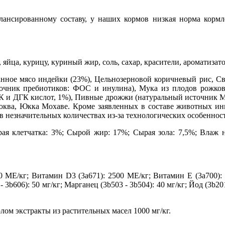
алансированному составу, у наших кормов низкая норма корм
, яйца, курицу, куриный жир, соль, сахар, красители, ароматиза
нное мясо индейки (23%), Цельнозерновой коричневый рис, Св
очник пребиотиков: ФОС и инулина), Мука из плодов рожково
 и ДГК кислот, 1%), Пивные дрожжи (натуральный источник МО
люква, Юкка Мохаве. Кроме заявленных в составе животных и
 незначительных количествах из-за технологических особеннос
я клетчатка: 3%; Сырой жир: 17%; Сырая зола: 7,5%; Влаж н
 МЕ/кг; Витамин D3 (3a671): 2500 МЕ/кг; Витамин E (3a700): 1
- 3b606): 50 мг/кг; Марганец (3b503 - 3b504): 40 мг/кг; Йод (3b201
ом экстракты из растительных масел 1000 мг/кг.