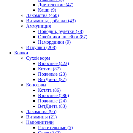
Диетические
(47)
Каши
(9)
Лакомства
(460)
Витамины, добавки
(43)
Аммуниция
Поводки, рулетки
(78)
Ошейники, шлейки
(87)
Намордники
(9)
Игрушки
(208)
Кошки
Сухой корм
Взрослые
(423)
Котята
(87)
Пожилые
(23)
ВетДиета
(87)
Консервы
Котята
(86)
Взрослые
(586)
Пожилые
(24)
ВетДиета
(83)
Лакомства
(95)
Витамины
(21)
Наполнители
Растительные
(5)
Соевый
(3)