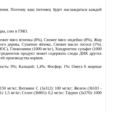
ления. Поэтому ваш питомец будет наслаждаться каждой
торы, сою и ГМО.
ежее мясо ягненка (8%), Свежее мясо индейки (8%), Жир
го дерева, Сушеное яблоко, Свежее масло лосося (1%),
С), Глюкозамин (1000 мг/кг), Хондроитин сульфат (1000
нгредиентов продукт может содержать следы ДНК других
тей производства кормов.
ость: 9%; Кальций: 1,4%; Фосфор: 1%; Омега 6 жирные
50 мг/кг; Витамин C (3a312): 100 мг/кг; Железо (3b103 -
): 1,5 мг/кг; Селен (3b801): 0,2 мг/кг; Таурин (3a370): 1000