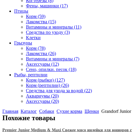
Когтерезы
(8)
Фены, машинки
(17)
Птицы
Корм
(59)
Лакомства
(15)
Витамины и минералы
(11)
Средства по уходу
(3)
Клетки
Грызуны
Корм
(78)
Лакомства
(26)
Витамины и минералы
(7)
Аксессуары
(12)
Сено, опилки. песок
(18)
Рыбы, рептилии
Корм (рыбки)
(127)
Корм (рептилии)
(26)
Средства для ухода за водой
(22)
Аквариумы
(20)
Аксессуары
(20)
Главная
Каталог
Собаки
Сухие корма
Щенки
Grandorf Junio
Похожие товары
Premier Junior Medium & Maxi Свежее мясо индейки для юниоров с