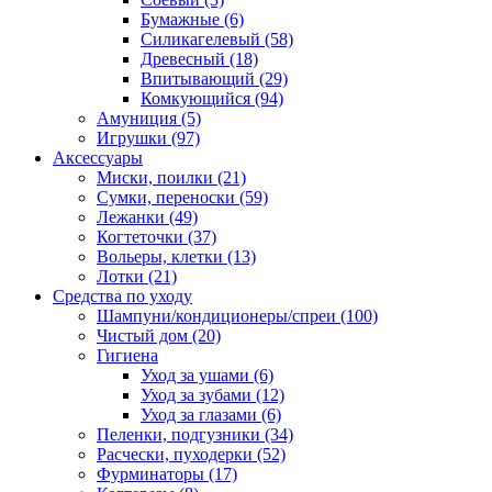
Бумажные
(6)
Силикагелевый
(58)
Древесный
(18)
Впитывающий
(29)
Комкующийся
(94)
Амуниция
(5)
Игрушки
(97)
Аксессуары
Миски, поилки
(21)
Сумки, переноски
(59)
Лежанки
(49)
Когтеточки
(37)
Вольеры, клетки
(13)
Лотки
(21)
Средства по уходу
Шампуни/кондиционеры/спреи
(100)
Чистый дом
(20)
Гигиена
Уход за ушами
(6)
Уход за зубами
(12)
Уход за глазами
(6)
Пеленки, подгузники
(34)
Расчески, пуходерки
(52)
Фурминаторы
(17)