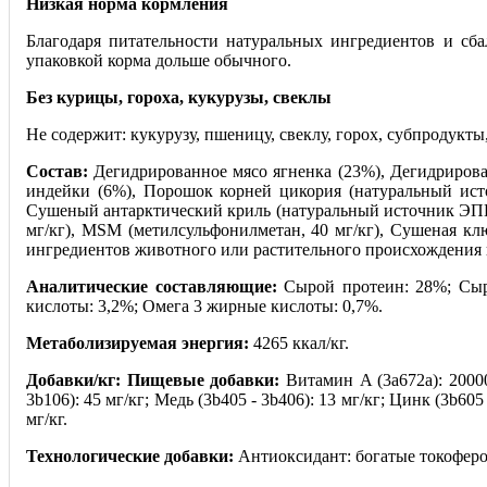
Низкая норма кормления
Благодаря питательности натуральных ингредиентов и сб
упаковкой корма дольше обычного.
Без курицы, гороха, кукурузы, свеклы
Не содержит: кукурузу, пшеницу, свеклу, горох, субпродукты
Состав:
Дегидрированное мясо ягненка (23%), Дегидрирова
индейки (6%), Порошок корней цикория (натуральный ист
Сушеный антарктический криль (натуральный источник ЭПК
мг/кг), MSM (метилсульфонилметан, 40 мг/кг), Сушеная к
ингредиентов животного или растительного происхождения в
Аналитические составляющие:
Сырой протеин: 28%; Сыра
кислоты: 3,2%; Омега 3 жирные кислоты: 0,7%.
Метаболизируемая энергия:
4265 ккал/кг.
Добавки/кг: Пищевые добавки:
Витамин A (3a672a): 20000
3b106): 45 мг/кг; Медь (3b405 - 3b406): 13 мг/кг; Цинк (3b605 
мг/кг.
Технологические добавки:
Антиоксидант: богатые токоферол