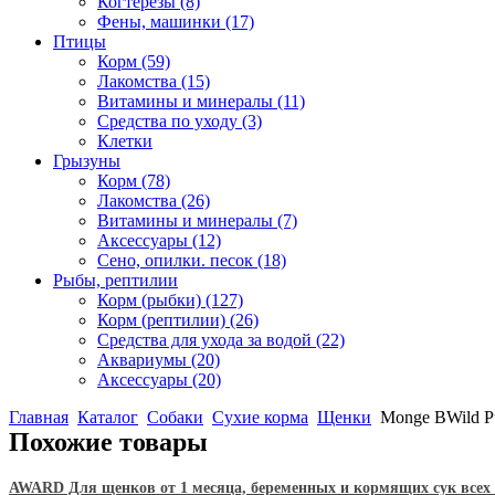
Когтерезы
(8)
Фены, машинки
(17)
Птицы
Корм
(59)
Лакомства
(15)
Витамины и минералы
(11)
Средства по уходу
(3)
Клетки
Грызуны
Корм
(78)
Лакомства
(26)
Витамины и минералы
(7)
Аксессуары
(12)
Сено, опилки. песок
(18)
Рыбы, рептилии
Корм (рыбки)
(127)
Корм (рептилии)
(26)
Средства для ухода за водой
(22)
Аквариумы
(20)
Аксессуары
(20)
Главная
Каталог
Собаки
Сухие корма
Щенки
Monge BWild P
Похожие товары
AWARD Для щенков от 1 месяца, беременных и кормящих сук всех п