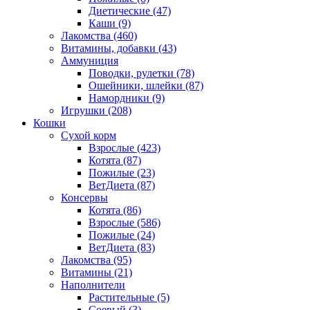
Диетические
(47)
Каши
(9)
Лакомства
(460)
Витамины, добавки
(43)
Аммуниция
Поводки, рулетки
(78)
Ошейники, шлейки
(87)
Намордники
(9)
Игрушки
(208)
Кошки
Сухой корм
Взрослые
(423)
Котята
(87)
Пожилые
(23)
ВетДиета
(87)
Консервы
Котята
(86)
Взрослые
(586)
Пожилые
(24)
ВетДиета
(83)
Лакомства
(95)
Витамины
(21)
Наполнители
Растительные
(5)
Соевый
(3)