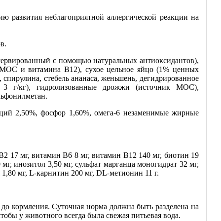
ию развития неблагоприятной аллергической реакции на
в.
сервированный с помощью натуральных антиоксидантов),
к МОС и витамина B12), сухое цельное яйцо (1% ценных
, спирулина, стебель ананаса, женьшень, дегидрированное
ы 3 г/кг), гидролизованные дрожжи (источник МОС),
льфонилметан.
ьций 2,50%, фосфор 1,60%, омега-6 незаменимые жирные
2 17 мг, витамин В6 8 мг, витамин B12 140 мг, биотин 19
 мг, инозитол 3,50 мг, сульфат марганца моногидрат 32 мг,
 1,80 мг, L-карнитин 200 мг, DL-метионин 11 г.
т до кормления. Суточная норма должна быть разделена на
тобы у животного всегда была свежая питьевая вода.