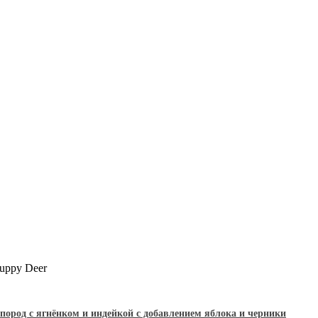
uppy Deer
ород с ягнёнком и индейкой с добавлением яблока и черники