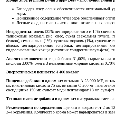
Monge Superpremium BWild Puppy Deer - это полноценный р
Благодаря мясу оленя обеспечивается оптимальный у
корм.
Пониженное содержание углеводов обеспечивает опти
Лесные ягоды и травы - источники питательных вещес
Ингредиенты:
олень (35% дегидрированного и 15% свежего
тапиоковый крахмал, рис, овес, сухая свекольная пульп
белков), семена льна (1%), сушеная морковь (1%), сушеные 
яблоко, дегидрированная голубика, дегидрированная к
гидролизованные хрящи (источник хондроитинасульфата), г
Анализ компонентов:
сырой белок 31,00%, сырые масла и
кислоты 3,00%, омега-3 незаменимые жирные кислоты 0,70%
Энергетическая ценность:
4 400 ккал/кг.
Пищевые добавки в одном кг:
витамин А 28 000 МЕ, витами
мг, никотиновая кислота 75 мг, витамин C 200 мг, пантотенов
оксид цинка 150 мг, сульфат меди пентагидрат 13 мг, сульфат 
Технологические добавки в одном кг:
н атуральная смесь и
Рекомендации по кормлению:
щенкам в возрасте от 2 до 1
3–4 кормления. Количество корма может варьироваться в за