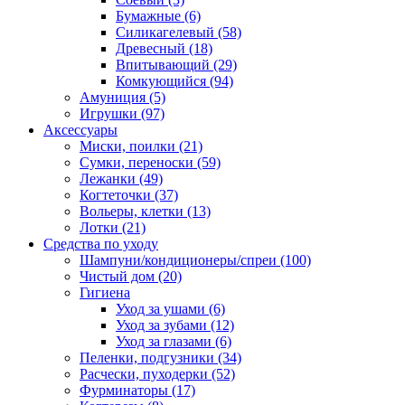
Бумажные
(6)
Силикагелевый
(58)
Древесный
(18)
Впитывающий
(29)
Комкующийся
(94)
Амуниция
(5)
Игрушки
(97)
Аксессуары
Миски, поилки
(21)
Сумки, переноски
(59)
Лежанки
(49)
Когтеточки
(37)
Вольеры, клетки
(13)
Лотки
(21)
Средства по уходу
Шампуни/кондиционеры/спреи
(100)
Чистый дом
(20)
Гигиена
Уход за ушами
(6)
Уход за зубами
(12)
Уход за глазами
(6)
Пеленки, подгузники
(34)
Расчески, пуходерки
(52)
Фурминаторы
(17)