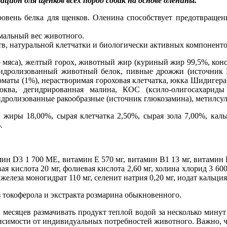
ацион для щенков всех пород собак на основе оленины.
ровень белка для щенков. Оленина способствует предотвращен
мальный вес животного.
тв, натуральной клетчатки и биологически активных компоненто
 мяса), желтый горох, животный жир (куриный жир 99,5%, кон
а, гидролизованный животный белок, пивные дрожжи (источни
томаты (1%), нерастворимая гороховая клетчатка, юкка Шидигера
люква, дегидрированная малина, КОС (ксило-олигосахарид
идролизованные ракообразные (источник глюкозамина), метилсу
 жиры 18,00%, сырая клетчатка 2,50%, сырая зола 7,00%, кал
.
н D3 1 700 МЕ, витамин Е 570 мг, витамин B1 13 мг, витамин B
ая кислота 20 мг, фолиевая кислота 2,60 мг, холина хлорид 3 600
железа моногидрат 110 мг, селенит натрия 0,20 мг, иодат кальция
з токоферола и экстракта розмарина обыкновенного.
2 месяцев размачивать продукт теплой водой за несколько мину
висимости от индивидуальных потребностей животного. Важно, ч