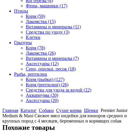
Когтерезы
(8)
Фены, машинки
(17)
Птицы
Корм
(59)
Лакомства
(15)
Витамины и минералы
(11)
Средства по уходу
(3)
Клетки
Грызуны
Корм
(78)
Лакомства
(26)
Витамины и минералы
(7)
Аксессуары
(12)
Сено, опилки. песок
(18)
Рыбы, рептилии
Корм (рыбки)
(127)
Корм (рептилии)
(26)
Средства для ухода за водой
(22)
Аквариумы
(20)
Аксессуары
(20)
Главная
Каталог
Собаки
Сухие корма
Щенки
Premier Junior
Medium & Maxi Свежее мясо индейки для юниоров средних и
крупных пород с 4 месяцев, беременных и кормящих собак
Похожие товары