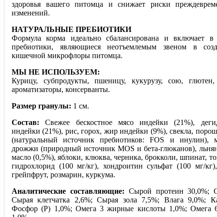
здоровья вашего питомца и снижает риски преждеврем
изменений.
НАТУРАЛЬНЫЕ ПРЕБИОТИКИ
Формула корма идеально сбалансирована и включает в 
пребиотики, являющиеся неотъемлемым звеном в соз
кишечной микрофлоры питомца.
МЫ НЕ ИСПОЛЬЗУЕМ:
Курицу, субпродукты, пшеницу, кукурузу, сою, глютен
ароматизаторы, консерванты.
Размер гранулы:
1 см.
Состав:
Свежее бескостное мясо индейки (21%), деги
индейки (21%), рис, горох, жир индейки (9%), свекла, поро
(натуральный источник пребиотиков: FOS и инулин), 
дрожжи (природный источник MOS и бета-глюканов), льняно
масло (0,5%), яблоки, клюква, черника, брокколи, шпинат, т
гидрохлорид (100 мг/кг), хондроитин сульфат (100 мг/кг
грейпфрут, розмарин, куркума.
Аналитические составляющие:
Сырой протеин 30,0%; 
Сырая клетчатка 2,6%; Сырая зола 7,5%; Влага 9,0%; К
Фосфор (P) 1,0%; Омега 3 жирные кислоты 1,0%; Омега