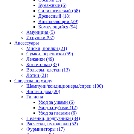
Бумажные
(6)
Силикагелевый
(58)
Древесный
(18)
Впитывающий
(29)
Комкующийся
(94)
Амуниция
(5)
Игрушки
(97)
Аксессуары
Миски, поилки
(21)
Сумки, переноски
(59)
Лежанки
(49)
Когтеточки
(37)
Вольеры, клетки
(13)
Лотки
(21)
Средства по уходу
Шампуни/кондиционеры/спреи
(100)
Чистый дом
(20)
Гигиена
Уход за ушами
(6)
Уход за зубами
(12)
Уход за глазами
(6)
Пеленки, подгузники
(34)
Расчески, пуходерки
(52)
Фурминаторы
(17)