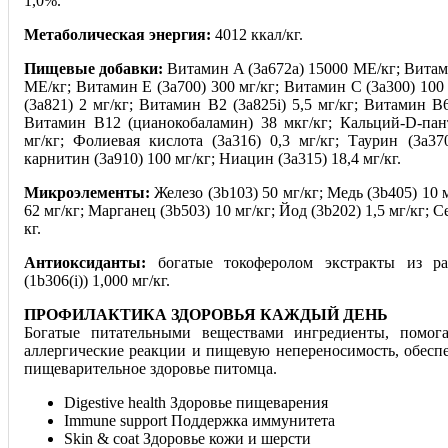
1,0%.
Метаболическая энергия:
4012 ккал/кг.
Пищевые добавки:
Витамин A (3a672a) 15000 МЕ/кг; Витам
МЕ/кг; Витамин Е (3a700) 300 мг/кг; Витамин C (3a300) 100
(3a821) 2 мг/кг; Витамин B2 (3a825i) 5,5 мг/кг; Витамин B6
Витамин B12 (цианокобаламин) 38 мкг/кг; Кальций-D-пант
мг/кг; Фолиевая кислота (3a316) 0,3 мг/кг; Таурин (3a37
карнитин (3a910) 100 мг/кг; Ниацин (3a315) 18,4 мг/кг.
Микроэлементы:
Железо (3b103) 50 мг/кг; Медь (3b405) 10 
62 мг/кг; Марганец (3b503) 10 мг/кг; Йод (3b202) 1,5 мг/кг; С
кг.
Антиоксиданты:
богатые токоферолом экстракты из ра
(1b306(i)) 1,000 мг/кг.
ПРОФИЛАКТИКА ЗДОРОВЬЯ КАЖДЫЙ ДЕНЬ
Богатые питательными веществами ингредиенты, помога
аллергические реакции и пищевую непереносимость, обесп
пищеварительное здоровье питомца.
Digestive health Здоровье пищеварения
Immune support Поддержка иммунитета
Skin & coat Здоровье кожи и шерсти