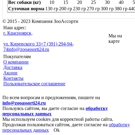
Вес собаки (кг)
10
15
20
25
30
40
5
Суточная норма
130 гр
200 гр
230 гр
270 гр
300 гр
380 гр
440
© 2015 - 2023 Компания ЗооАссорти
Наш адрес:
г. Красноярск,
Мы на
карте
ул. Киренского 33
+7 (391) 294-94-
74
info@zooassorti24.ru
Покупателям
О компании
Доставка
Акции
Контакты
Пользовательское соглашение
По всем вопросам и предложениям, пишите на
info@zooassorti24.ru
Пользуясь сайтом, вы даете согласие на
обработку
персональных данных
Мы используем cookies для корректной работы сайта.
Продолжая пользоваться сайтом, даете согласие на
обработку
персональных данных
Ok