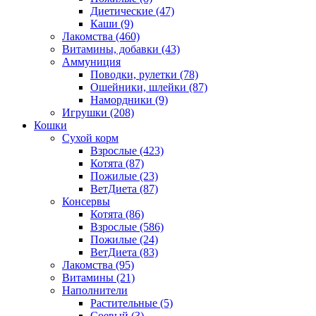
Диетические
(47)
Каши
(9)
Лакомства
(460)
Витамины, добавки
(43)
Аммуниция
Поводки, рулетки
(78)
Ошейники, шлейки
(87)
Намордники
(9)
Игрушки
(208)
Кошки
Сухой корм
Взрослые
(423)
Котята
(87)
Пожилые
(23)
ВетДиета
(87)
Консервы
Котята
(86)
Взрослые
(586)
Пожилые
(24)
ВетДиета
(83)
Лакомства
(95)
Витамины
(21)
Наполнители
Растительные
(5)
Соевый
(3)