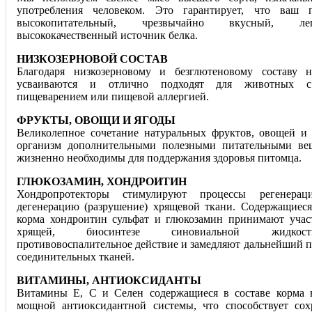
употребления человеком. Это гарантирует, что ваш 
высокопитательный, чрезвычайно вкусный, ле
высококачественный источник белка.
НИЗКОЗЕРНОВОЙ СОСТАВ
Благодаря низкозерновому и безглютеновому составу 
усваиваются и отлично подходят для животных с
пищеварением или пищевой аллергией.
ФРУКТЫ, ОВОЩИ И ЯГОДЫ
Великолепное сочетание натуральных фруктов, овощей и 
организм дополнительными полезными питательными вещ
жизненно необходимы для поддержания здоровья питомца.
ГЛЮКОЗАМИН, ХОНДРОИТИН
Хондропротекторы стимулируют процессы регенера
дегенерацию (разрушение) хрящевой ткани. Содержащиеся
корма хондроитин сульфат и глюкозамин принимают учас
хрящей, биосинтезе синовиальной жидкос
противовоспалительное действие и замедляют дальнейший п
соединительных тканей.
ВИТАМИНЫ, АНТИОКСИДАНТЫ
Витамины Е, С и Селен содержащиеся в составе корма 
мощной антиоксидантной системы, что способствует со