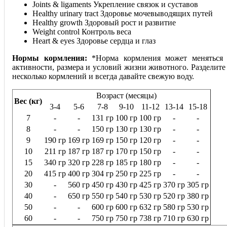
Joints & ligaments Укрепление связок и суставов
Healthy urinary tract Здоровье мочевыводящих путей
Healthy growth Здоровый рост и развитие
Weight control Контроль веса
Heart & eyes Здоровье сердца и глаз
Нормы кормления:
*Норма кормления может меняться 
активности, размера и условий жизни животного. Разделит
несколько кормлений и всегда давайте свежую воду.
Возраст (месяцы)
Вес (кг)
3-4
5-6
7-8
9-10
11-12
13-14
15-18
7
-
-
131 гр
100 гр
100 гр
-
-
8
-
-
150 гр
130 гр
130 гр
-
-
9
190 гр
169 гр
169 гр
150 гр
120 гр
-
-
10
211 гр
187 гр
187 гр
170 гр
150 гр
-
-
15
340 гр
320 гр
228 гр
185 гр
180 гр
-
-
20
415 гр
400 гр
304 гр
250 гр
225 гр
-
-
30
-
560 гр
450 гр
430 гр
425 гр
370 гр
305 гр
40
-
650 гр
550 гр
540 гр
530 гр
520 гр
380 гр
50
-
-
600 гр
600 гр
632 гр
580 гр
530 гр
60
-
-
750 гр
750 гр
738 гр
710 гр
630 гр