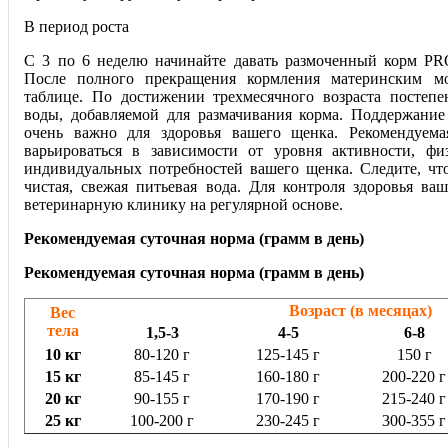
В период роста
С 3 по 6 неделю начинайте давать размоченный корм PR
После полного прекращения кормления материнским мо
таблице. По достижении трехмесячного возраста постепе
воды, добавляемой для размачивания корма. Поддержание
очень важно для здоровья вашего щенка. Рекомендуема
варьироваться в зависимости от уровня активности, фи
индивидуальных потребностей вашего щенка. Следите, чт
чистая, свежая питьевая вода. Для контроля здоровья ва
ветеринарную клинику на регулярной основе.
Рекомендуемая суточная норма (грамм в день)
Рекомендуемая суточная норма (грамм в день)
Возраст (в месяцах)
Вес
тела
1,5-3
4-5
6-8
10 кг
80-120 г
125-145 г
150 г
15 кг
85-145 г
160-180 г
200-220 г
20 кг
90-155 г
170-190 г
215-240 г
25 кг
100-200 г
230-245 г
300-355 г