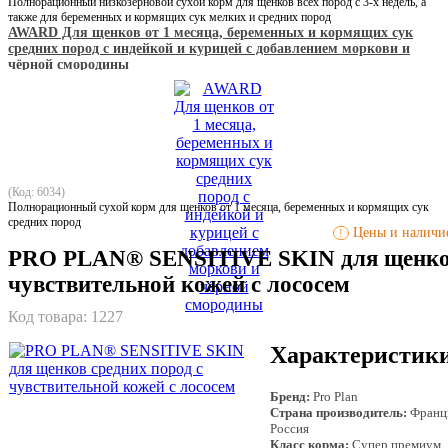
Полнорационный низкозерновой сухой корм для щенков всех пород с 3-х недель, а
также для беременных и кормящих сук мелких и средних пород
AWARD Для щенков от 1 месяца, беременных и кормящих сук
средних пород с индейкой и курицей с добавлением моркови и
чёрной смородины
(Код: 6034)
Полнорационный сухой корм для щенков от 1 месяца, беременных и кормящих сук
средних пород
Цены и наличие
!
PRO PLAN® SENSITIVE SKIN для щенков
чувствительной кожей с лососем
Код товара:
1227
Характеристик
Бренд:
Pro Plan
Страна производитель:
Франц
Россия
Класс корма:
Супер премиум