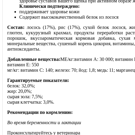
здоровье суставов вашего щенка при активном образе 
Клинически подтверждено:
поддерживает здоровье кожи
Содержит высококачественный белок из лосося
Состав:
лосось (17%), рис (17%), сухой белок лосося, ж
глютен, кукурузный крахмал, продукты переработки раст
порошок, вкусоароматическая кормовая добавка, сухая м
минеральные вещества, сушеный корень цикория, витамины,
антиоксиданты.
Добавленные вещества:
МЕ/кг:витамин A: 30 000; витамин 
витамин E: 550
мг/кг: витамин C: 140; железо: 70; йод: 1,8; медь: 11; марганец
Гарантируемые показатели:
белок: 32,0%;
жир: 20,0%;
сырая зола: 7,5%;
сырая клетчатка: 3,0%.
Рекомендации по кормлению:
Во время беременности и лактации
Проконсультируйтесь у ветеринара