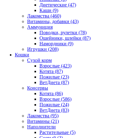
Диетические
(47)
Каши
(9)
Лакомства
(460)
Витамины, добавки
(43)
Аммуниция
Поводки, рулетки
(78)
Ошейники, шлейки
(87)
Намордники
(9)
Игрушки
(208)
Кошки
Сухой корм
Взрослые
(423)
Котята
(87)
Пожилые
(23)
ВетДиета
(87)
Консервы
Котята
(86)
Взрослые
(586)
Пожилые
(24)
ВетДиета
(83)
Лакомства
(95)
Витамины
(21)
Наполнители
Растительные
(5)
Соевый
(3)