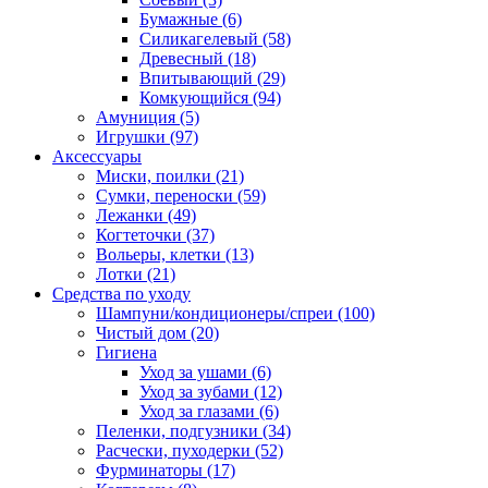
Бумажные
(6)
Силикагелевый
(58)
Древесный
(18)
Впитывающий
(29)
Комкующийся
(94)
Амуниция
(5)
Игрушки
(97)
Аксессуары
Миски, поилки
(21)
Сумки, переноски
(59)
Лежанки
(49)
Когтеточки
(37)
Вольеры, клетки
(13)
Лотки
(21)
Средства по уходу
Шампуни/кондиционеры/спреи
(100)
Чистый дом
(20)
Гигиена
Уход за ушами
(6)
Уход за зубами
(12)
Уход за глазами
(6)
Пеленки, подгузники
(34)
Расчески, пуходерки
(52)
Фурминаторы
(17)