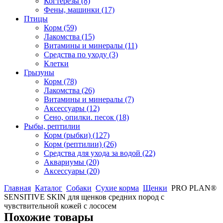
Когтерезы
(8)
Фены, машинки
(17)
Птицы
Корм
(59)
Лакомства
(15)
Витамины и минералы
(11)
Средства по уходу
(3)
Клетки
Грызуны
Корм
(78)
Лакомства
(26)
Витамины и минералы
(7)
Аксессуары
(12)
Сено, опилки. песок
(18)
Рыбы, рептилии
Корм (рыбки)
(127)
Корм (рептилии)
(26)
Средства для ухода за водой
(22)
Аквариумы
(20)
Аксессуары
(20)
Главная
Каталог
Собаки
Сухие корма
Щенки
PRO PLAN®
SENSITIVE SKIN для щенков средних пород с
чувствительной кожей с лососем
Похожие товары