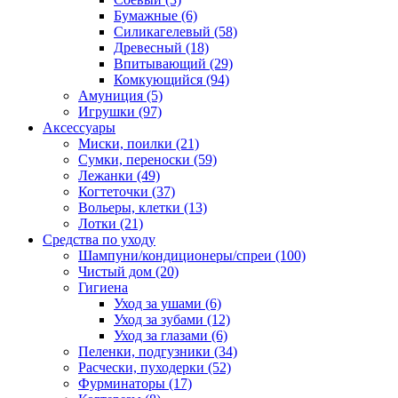
Бумажные
(6)
Силикагелевый
(58)
Древесный
(18)
Впитывающий
(29)
Комкующийся
(94)
Амуниция
(5)
Игрушки
(97)
Аксессуары
Миски, поилки
(21)
Сумки, переноски
(59)
Лежанки
(49)
Когтеточки
(37)
Вольеры, клетки
(13)
Лотки
(21)
Средства по уходу
Шампуни/кондиционеры/спреи
(100)
Чистый дом
(20)
Гигиена
Уход за ушами
(6)
Уход за зубами
(12)
Уход за глазами
(6)
Пеленки, подгузники
(34)
Расчески, пуходерки
(52)
Фурминаторы
(17)