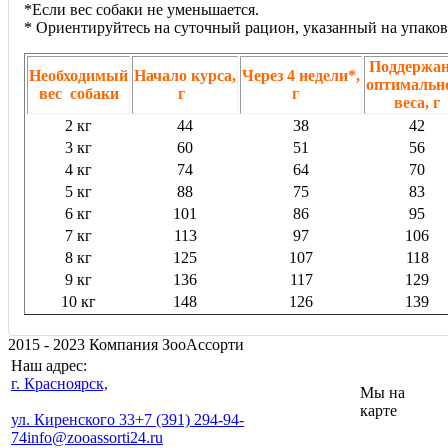
*Если вес собаки не уменьшается.
* Ориентируйтесь на суточный рацион, указанный на упаков
Поддержан
Необходимый
Начало курса,
Через 4 недели*,
оптимальн
вес собаки
г
г
веса, г
2 кг
44
38
42
3 кг
60
51
56
4 кг
74
64
70
5 кг
88
75
83
6 кг
101
86
95
7 кг
113
97
106
8 кг
125
107
118
9 кг
136
117
129
10 кг
148
126
139
2015 - 2023 Компания ЗооАссорти
Наш адрес:
г. Красноярск,
Мы на
карте
ул. Киренского 33
+7 (391) 294-94-
74
info@zooassorti24.ru