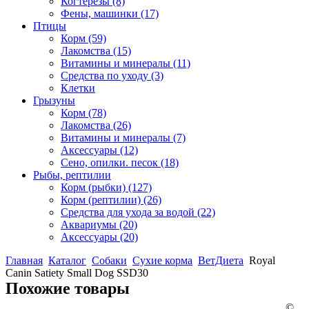
Когтерезы
(8)
Фены, машинки
(17)
Птицы
Корм
(59)
Лакомства
(15)
Витамины и минералы
(11)
Средства по уходу
(3)
Клетки
Грызуны
Корм
(78)
Лакомства
(26)
Витамины и минералы
(7)
Аксессуары
(12)
Сено, опилки. песок
(18)
Рыбы, рептилии
Корм (рыбки)
(127)
Корм (рептилии)
(26)
Средства для ухода за водой
(22)
Аквариумы
(20)
Аксессуары
(20)
Главная
Каталог
Собаки
Сухие корма
ВетДиета
Royal
Canin Satiety Small Dog SSD30
Похожие товары
©