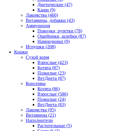
Диетические
(47)
Каши
(9)
Лакомства
(460)
Витамины, добавки
(43)
Аммуниция
Поводки, рулетки
(78)
Ошейники, шлейки
(87)
Намордники
(9)
Игрушки
(208)
Кошки
Сухой корм
Взрослые
(423)
Котята
(87)
Пожилые
(23)
ВетДиета
(87)
Консервы
Котята
(86)
Взрослые
(586)
Пожилые
(24)
ВетДиета
(83)
Лакомства
(95)
Витамины
(21)
Наполнители
Растительные
(5)
Соевый
(3)