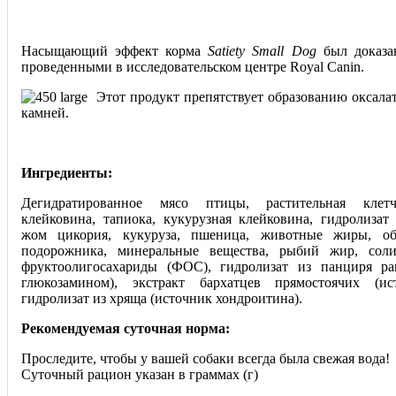
Насыщающий эффект корма
Satiety Small Dog
был доказан
проведенными в исследовательском центре Royal Canin.
Этот продукт препятствует образованию оксала
камней.
Ингредиенты:
Дегидратированное мясо птицы, растительная клетч
клейковина, тапиока, кукурузная клейковина, гидролизат
жом цикория, кукуруза, пшеница, животные жиры, о
подорожника, минеральные вещества, рыбий жир, сол
фруктоолигосахариды (ФОС), гидролизат из панциря ра
глюкозамином), экстракт бархатцев прямостоячих (ис
гидролизат из хряща (источник хондроитина).
Рекомендуемая суточная норма:
Проследите, чтобы у вашей собаки всегда была свежая вода!
Суточный рацион указан в граммах (г)