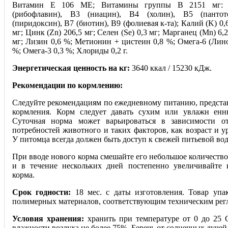
Витамин E 106 МЕ; Витамины группы В 2151 мг: 
(рибофлавин), В3 (ниацин), В4 (холин), В5 (пантот
(пиридоксин), В7 (биотин), В9 (фолиевая к-та); Калий (K) 0,
мг; Цинк (Zn) 206,5 мг; Селен (Se) 0,3 мг; Марганец (Mn) 6,2
мг; Лизин 0,6 %; Метионин + цистеин 0,8 %; Омега-6 (Лино
%; Омега-3 0,3 %; Хлориды 0,2 г.
Энергетическая ценность на кг:
3640 ккал / 15230 кДж.
Рекомендации по кормлению:
Следуйте рекомендациям по ежедневному питанию, предста
кормления. Корм следует давать сухим или увлажн енн
Суточная норма может варьироваться в зависимости о
потребностей животного и таких факторов, как возраст и у
У питомца всегда должен быть доступ к свежей питьевой вод
При вводе нового корма смешайте его небольшое количеств
и в течение нескольких дней постепенно увеличивайте 
корма.
Срок годности:
18 мес. с даты изготовления. Товар упа
полимерных материалов, соответствующим техническим рег
Условия хранения:
хранить при температуре от 0 до 25 
влажности воздуха не более 75%. Беречь от солнечных лучей