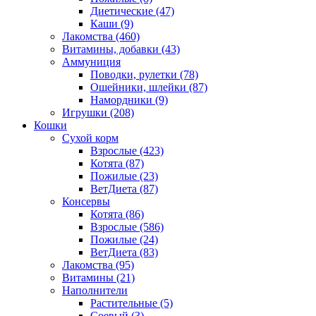
Диетические
(47)
Каши
(9)
Лакомства
(460)
Витамины, добавки
(43)
Аммуниция
Поводки, рулетки
(78)
Ошейники, шлейки
(87)
Намордники
(9)
Игрушки
(208)
Кошки
Сухой корм
Взрослые
(423)
Котята
(87)
Пожилые
(23)
ВетДиета
(87)
Консервы
Котята
(86)
Взрослые
(586)
Пожилые
(24)
ВетДиета
(83)
Лакомства
(95)
Витамины
(21)
Наполнители
Растительные
(5)
Соевый
(3)