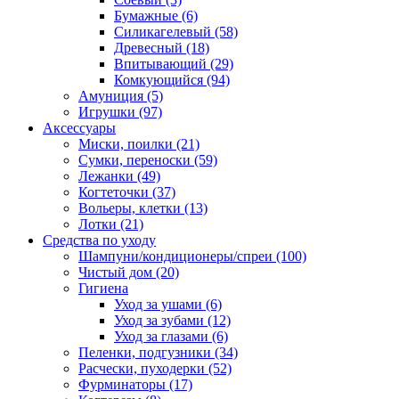
Бумажные
(6)
Силикагелевый
(58)
Древесный
(18)
Впитывающий
(29)
Комкующийся
(94)
Амуниция
(5)
Игрушки
(97)
Аксессуары
Миски, поилки
(21)
Сумки, переноски
(59)
Лежанки
(49)
Когтеточки
(37)
Вольеры, клетки
(13)
Лотки
(21)
Средства по уходу
Шампуни/кондиционеры/спреи
(100)
Чистый дом
(20)
Гигиена
Уход за ушами
(6)
Уход за зубами
(12)
Уход за глазами
(6)
Пеленки, подгузники
(34)
Расчески, пуходерки
(52)
Фурминаторы
(17)