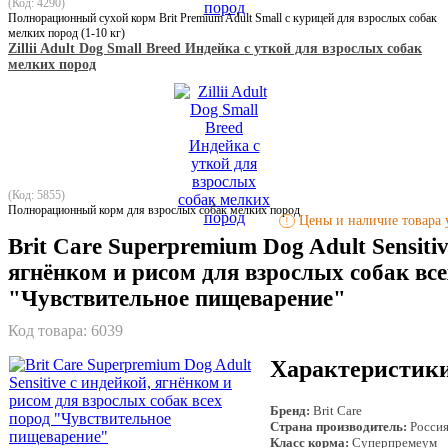
(Код: 4290)
Полнорационный сухой корм Brit Premium Adult Small с курицей для взрослых собак
мелких пород (1-10 кг)
Zillii Adult Dog Small Breed Индейка с уткой для взрослых собак
мелких пород
(Код: 5855)
Полнорационный корм для взрослых собак мелких пород
Цены и наличие товара у
!
Brit Care Superpremium Dog Adult Sensitiv
ягнёнком и рисом для взрослых собак все
"Чувствительное пищеварение"
Код товара:
6039
Характеристик
Бренд:
Brit Care
Страна производитель:
Росси
Класс корма:
Суперпремеум