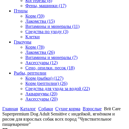
Когтерезы
(8)
Фены, машинки
(17)
Птицы
Корм
(59)
Лакомства
(15)
Витамины и минералы
(11)
Средства по уходу
(3)
Клетки
Грызуны
Корм
(78)
Лакомства
(26)
Витамины и минералы
(7)
Аксессуары
(12)
Сено, опилки. песок
(18)
Рыбы, рептилии
Корм (рыбки)
(127)
Корм (рептилии)
(26)
Средства для ухода за водой
(22)
Аквариумы
(20)
Аксессуары
(20)
Главная
Каталог
Собаки
Сухие корма
Взрослые
Brit Care
Superpremium Dog Adult Sensitive с индейкой, ягнёнком и
рисом для взрослых собак всех пород "Чувствительное
пищеварение"