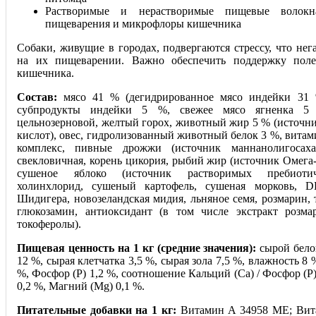
Растворимые и нерастворимые пищевые волокн
пищеварения и микрофлоры кишечника
Собаки, живущие в городах, подвергаются стрессу, что нег
на их пищеварении. Важно обеспечить поддержку пол
кишечника.
Состав:
мясо 41 % (дегидрированное мясо индейки 31 
субпродукты индейки 5 %, свежее мясо ягненка 5 
цельнозерновой, желтый горох, животный жир 5 % (источн
кислот), овес, гидролизованный животный белок 3 %, вита
комплекс, пивные дрожжи (источник маннанолигосахар
свекловичная, корень цикория, рыбий жир (источник Омега
сушеное яблоко (источник растворимых пребиотич
холинхлорид, сушеный картофель, сушеная морковь, D
Шидигера, новозеландская мидия, льняное семя, розмарин, 
глюкозамин, антиоксидант (в том числе экстракт розма
токоферолы).
Пищевая ценность на 1 кг (средние значения):
сырой бело
12 %, сырая клетчатка 3,5 %, сырая зола 7,5 %, влажность 8 
%, Фосфор (Р) 1,2 %, соотношение Кальций (Са) / Фосфор (Р)
0,2 %, Магний (Mg) 0,1 %.
Питательные добавки на 1 кг:
Витамин A 34958 МЕ; Вит