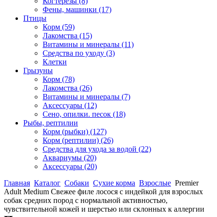
Когтерезы
(8)
Фены, машинки
(17)
Птицы
Корм
(59)
Лакомства
(15)
Витамины и минералы
(11)
Средства по уходу
(3)
Клетки
Грызуны
Корм
(78)
Лакомства
(26)
Витамины и минералы
(7)
Аксессуары
(12)
Сено, опилки. песок
(18)
Рыбы, рептилии
Корм (рыбки)
(127)
Корм (рептилии)
(26)
Средства для ухода за водой
(22)
Аквариумы
(20)
Аксессуары
(20)
Главная
Каталог
Собаки
Сухие корма
Взрослые
Premier
Adult Medium Свежее филе лосося с индейкой для взрослых
собак средних пород с нормальной активностью,
чувствительной кожей и шерстью или склонных к аллергии