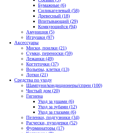
Бумажные
(6)
Силикагелевый
(58)
Древесный
(18)
Впитывающий
(29)
Комкующийся
(94)
Амуниция
(5)
Игрушки
(97)
Аксессуары
Миски, поилки
(21)
Сумки, переноски
(59)
Лежанки
(49)
Когтеточки
(37)
Вольеры, клетки
(13)
Лотки
(21)
Средства по уходу
Шампуни/кондиционеры/спреи
(100)
Чистый дом
(20)
Гигиена
Уход за ушами
(6)
Уход за зубами
(12)
Уход за глазами
(6)
Пеленки, подгузники
(34)
Расчески, пуходерки
(52)
Фурминаторы
(17)