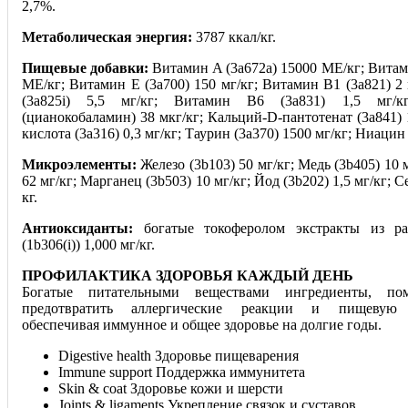
2,7%.
Метаболическая энергия:
3787 ккал/кг.
Пищевые добавки:
Витамин A (3a672a) 15000 МЕ/кг; Витам
МЕ/кг; Витамин Е (3a700) 150 мг/кг; Витамин B1 (3a821) 2
(3a825i) 5,5 мг/кг; Витамин B6 (3a831) 1,5 мг/
(цианокобаламин) 38 мкг/кг; Кальций-D-пантотенат (3a841) 
кислота (3a316) 0,3 мг/кг; Таурин (3a370) 1500 мг/кг; Ниацин 
Микроэлементы:
Железо (3b103) 50 мг/кг; Медь (3b405) 10 
62 мг/кг; Марганец (3b503) 10 мг/кг; Йод (3b202) 1,5 мг/кг; С
кг.
Антиоксиданты:
богатые токоферолом экстракты из ра
(1b306(i)) 1,000 мг/кг.
ПРОФИЛАКТИКА ЗДОРОВЬЯ КАЖДЫЙ ДЕНЬ
Богатые питательными веществами ингредиенты, по
предотвратить аллергические реакции и пищевую н
обеспечивая иммунное и общее здоровье на долгие годы.
Digestive health Здоровье пищеварения
Immune support Поддержка иммунитета
Skin & coat Здоровье кожи и шерсти
Joints & ligaments Укрепление связок и суставов