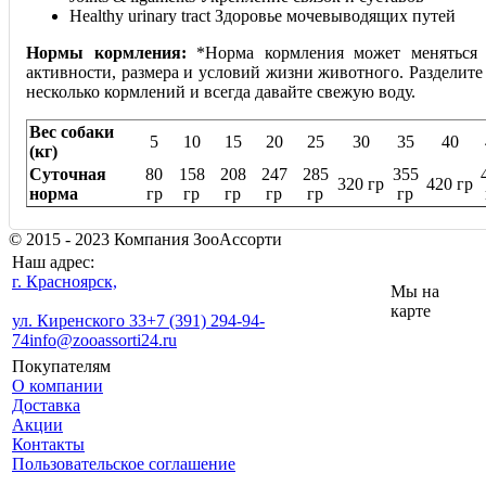
Healthy urinary tract Здоровье мочевыводящих путей
Нормы кормления:
*Норма кормления может меняться 
активности, размера и условий жизни животного. Разделит
несколько кормлений и всегда давайте свежую воду.
Вес собаки
5
10
15
20
25
30
35
40
(кг)
Суточная
80
158
208
247
285
355
320 гр
420 гр
норма
гр
гр
гр
гр
гр
гр
© 2015 - 2023 Компания ЗооАссорти
Наш адрес:
г. Красноярск,
Мы на
карте
ул. Киренского 33
+7 (391) 294-94-
74
info@zooassorti24.ru
Покупателям
О компании
Доставка
Акции
Контакты
Пользовательское соглашение