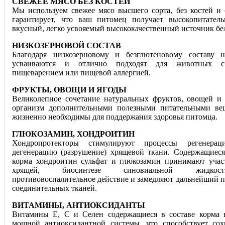
СВЕЖЕЕ МЯСО БЕЗ КОСТЕЙ
Мы используем свежее мясо высшего сорта, без костей и 
гарантирует, что ваш питомец получает высоко
питател
вкусный, легко усвояемый высококачественный источник бе
НИЗКОЗЕРНОВОЙ СОСТАВ
Благодаря низкозерновому и безглютеновому составу 
усваиваются и отлично подходят для животных с
пищеварением или пищевой аллергией.
ФРУКТЫ, ОВОЩИ И ЯГОДЫ
Великолепное сочетание натуральных фруктов, овощей и 
организм дополнительными полезными питательными вещ
жизненно необходимы для поддержания здоровья питомца.
ГЛЮКОЗАМИН, ХОНДРОИТИН
Хондропротекторы стимулируют процессы регенера
дегенерацию (разрушение) хрящевой ткани. Содержащиеся
корма хондроитин сульфат и глюкозамин принимают учас
хрящей, биосинтезе синовиальной жидкос
противовоспалительное действие и замедляют дальнейший п
соединительных тканей.
ВИТАМИНЫ, АНТИОКСИДАНТЫ
Витамины Е, С и Селен содержащиеся в составе корма 
мощной антиоксидантной системы, что способствует со