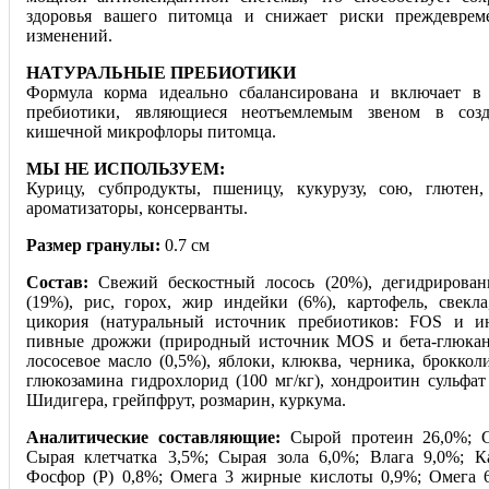
здоровья вашего питомца и снижает риски преждеврем
изменений.
НАТУРАЛЬНЫЕ ПРЕБИОТИКИ
Формула корма идеально сбалансирована и включает в 
пребиотики, являющиеся неотъемлемым звеном в соз
кишечной микрофлоры питомца.
МЫ НЕ ИСПОЛЬЗУЕМ:
Курицу, субпродукты, пшеницу, кукурузу, сою, глютен
ароматизаторы, консерванты.
Размер гранулы:
0.7 см
Состав:
Свежий бескостный лосось (20%), дегидрирован
(19%), рис, горох, жир индейки (6%), картофель, свекл
цикория (натуральный источник пребиотиков: FOS и ин
пивные дрожжи (природный источник MOS и бета-глюкано
лососевое масло (0,5%), яблоки, клюква, черника, броккол
глюкозамина гидрохлорид (100 мг/кг), хондроитин сульфат
Шидигера, грейпфрут, розмарин, куркума.
Аналитические составляющие:
Сырой протеин 26,0%; 
Сырая клетчатка 3,5%; Сырая зола 6,0%; Влага 9,0%; К
Фосфор (P) 0,8%; Омега 3 жирные кислоты 0,9%; Омега