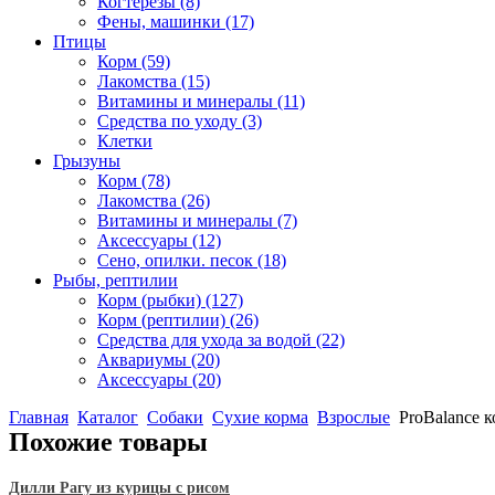
Когтерезы
(8)
Фены, машинки
(17)
Птицы
Корм
(59)
Лакомства
(15)
Витамины и минералы
(11)
Средства по уходу
(3)
Клетки
Грызуны
Корм
(78)
Лакомства
(26)
Витамины и минералы
(7)
Аксессуары
(12)
Сено, опилки. песок
(18)
Рыбы, рептилии
Корм (рыбки)
(127)
Корм (рептилии)
(26)
Средства для ухода за водой
(22)
Аквариумы
(20)
Аксессуары
(20)
Главная
Каталог
Собаки
Сухие корма
Взрослые
ProBalance к
Похожие товары
Дилли Рагу из курицы с рисом