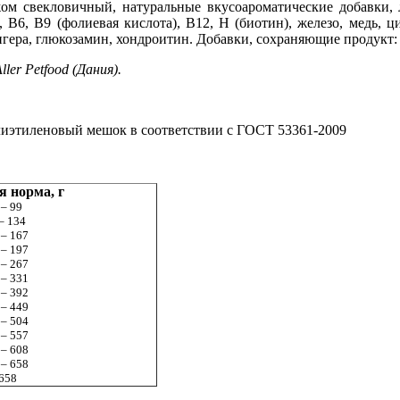
жом свекловичный, натуральные вкусоароматические добавки,
, В6, В9 (фолиевая кислота), В12, Н (биотин), железо, медь, 
игера, глюкозамин, хондроитин. Добавки, сохраняющие продукт: 
er Petfood (Дания).
иэтиленовый мешок в соответствии с ГОСТ 53361-2009
я норма, г
 – 99
– 134
 – 167
 – 197
 – 267
 – 331
 – 392
 – 449
 – 504
 – 557
 – 608
 – 658
658