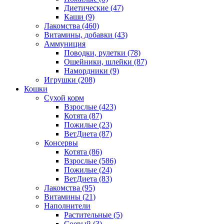
Диетические
(47)
Каши
(9)
Лакомства
(460)
Витамины, добавки
(43)
Аммуниция
Поводки, рулетки
(78)
Ошейники, шлейки
(87)
Намордники
(9)
Игрушки
(208)
Кошки
Сухой корм
Взрослые
(423)
Котята
(87)
Пожилые
(23)
ВетДиета
(87)
Консервы
Котята
(86)
Взрослые
(586)
Пожилые
(24)
ВетДиета
(83)
Лакомства
(95)
Витамины
(21)
Наполнители
Растительные
(5)
Соевый
(3)