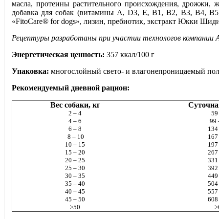
масла, протеины растительного происхождения, дрожжи, 
добавка для собак (витамины А, D3, Е, В1, В2, В3, В4, В5
«FitoCare® for dogs», лизин, пребиотик, экстракт Юкки Шид
Рецептуры разработаны при участии технологов компании All
Энергетическая ценность:
357 ккал/100 г
Упаковка:
многослойный свето- и влагонепроницаемый пол
Рекомендуемый дневной рацион:
Вес собаки, кг
Суточна
2 – 4
59
4 – 6
99 
6 – 8
134
8 – 10
167
10 – 15
197
15 – 20
267
20 – 25
331
25 – 30
392
30 – 35
449
35 – 40
504
40 – 45
557
45 – 50
608
>50
>