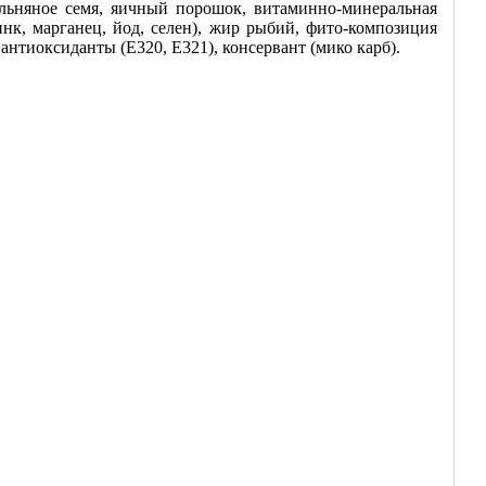
 льняное семя, яичный порошок, витаминно-минеральная
цинк, марганец, йод, селен), жир рыбий, фито-композиция
антиоксиданты (Е320, Е321), консервант (мико карб).