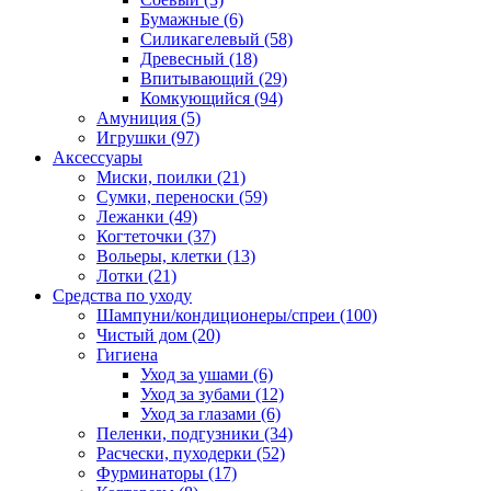
Бумажные
(6)
Силикагелевый
(58)
Древесный
(18)
Впитывающий
(29)
Комкующийся
(94)
Амуниция
(5)
Игрушки
(97)
Аксессуары
Миски, поилки
(21)
Сумки, переноски
(59)
Лежанки
(49)
Когтеточки
(37)
Вольеры, клетки
(13)
Лотки
(21)
Средства по уходу
Шампуни/кондиционеры/спреи
(100)
Чистый дом
(20)
Гигиена
Уход за ушами
(6)
Уход за зубами
(12)
Уход за глазами
(6)
Пеленки, подгузники
(34)
Расчески, пуходерки
(52)
Фурминаторы
(17)