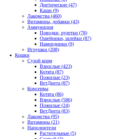
Диетические
(47)
Каши
(9)
Лакомства
(460)
Витамины, добавки
(43)
Аммуниция
Поводки, рулетки
(78)
Ошейники, шлейки
(87)
Намордники
(9)
Игрушки
(208)
Кошки
Сухой корм
Взрослые
(423)
Котята
(87)
Пожилые
(23)
ВетДиета
(87)
Консервы
Котята
(86)
Взрослые
(586)
Пожилые
(24)
ВетДиета
(83)
Лакомства
(95)
Витамины
(21)
Наполнители
Растительные
(5)
Соевый
(3)