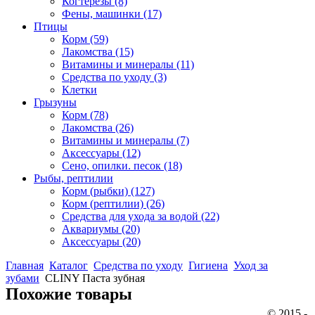
Когтерезы
(8)
Фены, машинки
(17)
Птицы
Корм
(59)
Лакомства
(15)
Витамины и минералы
(11)
Средства по уходу
(3)
Клетки
Грызуны
Корм
(78)
Лакомства
(26)
Витамины и минералы
(7)
Аксессуары
(12)
Сено, опилки. песок
(18)
Рыбы, рептилии
Корм (рыбки)
(127)
Корм (рептилии)
(26)
Средства для ухода за водой
(22)
Аквариумы
(20)
Аксессуары
(20)
Главная
Каталог
Средства по уходу
Гигиена
Уход за
зубами
CLINY Паста зубная
Похожие товары
© 2015 -