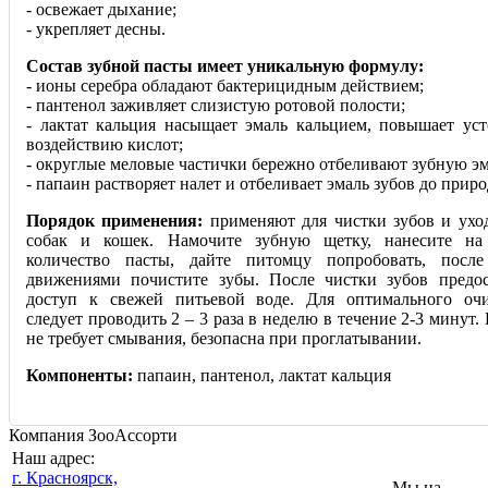
- освежает дыхание;
- укрепляет десны.
Состав зубной пасты имеет уникальную формулу:
- ионы серебра обладают бактерицидным действием;
- пантенол заживляет слизистую ротовой полости;
- лактат кальция насыщает эмаль кальцием, повышает уст
воздействию кислот;
- округлые меловые частички бережно отбеливают зубную эм
- папаин растворяет налет и отбеливает эмаль зубов до приро
Порядок применения:
применяют для чистки зубов и уход
собак и кошек. Намочите зубную щетку, нанесите на
количество пасты, дайте питомцу попробовать, посл
движениями почистите зубы. После чистки зубов предо
доступ к свежей питьевой воде. Для оптимального оч
следует про
водить 2 – 3 раза в неделю в течение 2-3 минут.
не требует смывания, безопасна при проглатывании.
Компоненты:
папаин, пантенол, лактат кальция
Компания ЗооАссорти
Наш адрес:
г. Красноярск,
Мы на