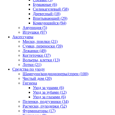
Бумажные
(6)
Силикагелевый
(58)
Древесный
(18)
Впитывающий
(29)
Комкующийся
(94)
Амуниция
(5)
Игрушки
(97)
Аксессуары
Миски, поилки
(21)
Сумки, переноски
(59)
Лежанки
(49)
Когтеточки
(37)
Вольеры, клетки
(13)
Лотки
(21)
Средства по уходу
Шампуни/кондиционеры/спреи
(100)
Чистый дом
(20)
Гигиена
Уход за ушами
(6)
Уход за зубами
(12)
Уход за глазами
(6)
Пеленки, подгузники
(34)
Расчески, пуходерки
(52)
Фурминаторы
(17)