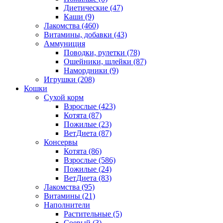
Диетические
(47)
Каши
(9)
Лакомства
(460)
Витамины, добавки
(43)
Аммуниция
Поводки, рулетки
(78)
Ошейники, шлейки
(87)
Намордники
(9)
Игрушки
(208)
Кошки
Сухой корм
Взрослые
(423)
Котята
(87)
Пожилые
(23)
ВетДиета
(87)
Консервы
Котята
(86)
Взрослые
(586)
Пожилые
(24)
ВетДиета
(83)
Лакомства
(95)
Витамины
(21)
Наполнители
Растительные
(5)
Соевый
(3)