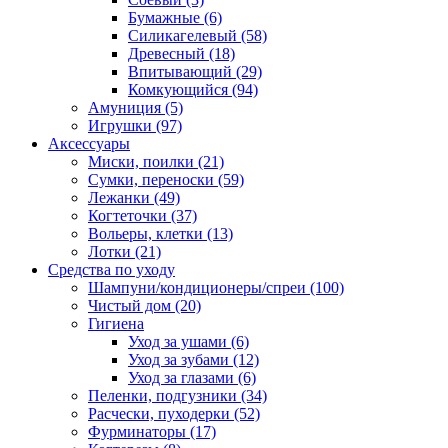
Бумажные
(6)
Силикагелевый
(58)
Древесный
(18)
Впитывающий
(29)
Комкующийся
(94)
Амуниция
(5)
Игрушки
(97)
Аксессуары
Миски, поилки
(21)
Сумки, переноски
(59)
Лежанки
(49)
Когтеточки
(37)
Вольеры, клетки
(13)
Лотки
(21)
Средства по уходу
Шампуни/кондиционеры/спреи
(100)
Чистый дом
(20)
Гигиена
Уход за ушами
(6)
Уход за зубами
(12)
Уход за глазами
(6)
Пеленки, подгузники
(34)
Расчески, пуходерки
(52)
Фурминаторы
(17)