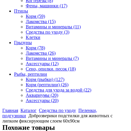
Когтерезы
(8)
Фены, машинки
(17)
Птицы
Корм
(59)
Лакомства
(15)
Витамины и минералы
(11)
Средства по уходу
(3)
Клетки
Грызуны
Корм
(78)
Лакомства
(26)
Витамины и минералы
(7)
Аксессуары
(12)
Сено, опилки. песок
(18)
Рыбы, рептилии
Корм (рыбки)
(127)
Корм (рептилии)
(26)
Средства для ухода за водой
(22)
Аквариумы
(20)
Аксессуары
(20)
Главная
Каталог
Средства по уходу
Пеленки,
подгузники
Доброзверики подстилки для животных с
липким фиксирующим слоем 60х90см
Похожие товары