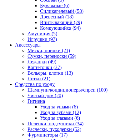
Бумажные
(6)
Силикагелевый
(58)
Древесный
(18)
Впитывающий
(29)
Комкующийся
(94)
Амуниция
(5)
Игрушки
(97)
Аксессуары
Миски, поилки
(21)
Сумки, переноски
(59)
Лежанки
(49)
Когтеточки
(37)
Вольеры, клетки
(13)
Лотки
(21)
Средства по уходу
Шампуни/кондиционеры/спреи
(100)
Чистый дом
(20)
Гигиена
Уход за ушами
(6)
Уход за зубами
(12)
Уход за глазами
(6)
Пеленки, подгузники
(34)
Расчески, пуходерки
(52)
Фурминаторы
(17)