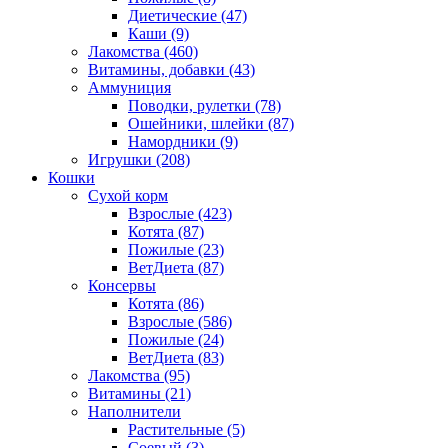
Диетические
(47)
Каши
(9)
Лакомства
(460)
Витамины, добавки
(43)
Аммуниция
Поводки, рулетки
(78)
Ошейники, шлейки
(87)
Намордники
(9)
Игрушки
(208)
Кошки
Сухой корм
Взрослые
(423)
Котята
(87)
Пожилые
(23)
ВетДиета
(87)
Консервы
Котята
(86)
Взрослые
(586)
Пожилые
(24)
ВетДиета
(83)
Лакомства
(95)
Витамины
(21)
Наполнители
Растительные
(5)
Соевый
(3)