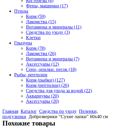
Когтерезы
(8)
Фены, машинки
(17)
Птицы
Корм
(59)
Лакомства
(15)
Витамины и минералы
(11)
Средства по уходу
(3)
Клетки
Грызуны
Корм
(78)
Лакомства
(26)
Витамины и минералы
(7)
Аксессуары
(12)
Сено, опилки. песок
(18)
Рыбы, рептилии
Корм (рыбки)
(127)
Корм (рептилии)
(26)
Средства для ухода за водой
(22)
Аквариумы
(20)
Аксессуары
(20)
Главная
Каталог
Средства по уходу
Пеленки,
подгузники
Доброзверики "Сухие лапки" 60х40 см
Похожие товары