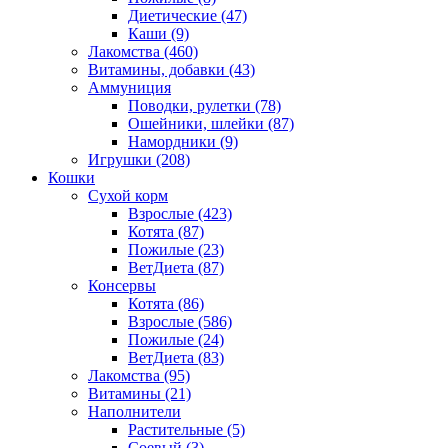
Диетические
(47)
Каши
(9)
Лакомства
(460)
Витамины, добавки
(43)
Аммуниция
Поводки, рулетки
(78)
Ошейники, шлейки
(87)
Намордники
(9)
Игрушки
(208)
Кошки
Сухой корм
Взрослые
(423)
Котята
(87)
Пожилые
(23)
ВетДиета
(87)
Консервы
Котята
(86)
Взрослые
(586)
Пожилые
(24)
ВетДиета
(83)
Лакомства
(95)
Витамины
(21)
Наполнители
Растительные
(5)
Соевый
(3)