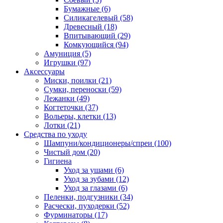
Бумажные
(6)
Силикагелевый
(58)
Древесный
(18)
Впитывающий
(29)
Комкующийся
(94)
Амуниция
(5)
Игрушки
(97)
Аксессуары
Миски, поилки
(21)
Сумки, переноски
(59)
Лежанки
(49)
Когтеточки
(37)
Вольеры, клетки
(13)
Лотки
(21)
Средства по уходу
Шампуни/кондиционеры/спреи
(100)
Чистый дом
(20)
Гигиена
Уход за ушами
(6)
Уход за зубами
(12)
Уход за глазами
(6)
Пеленки, подгузники
(34)
Расчески, пуходерки
(52)
Фурминаторы
(17)