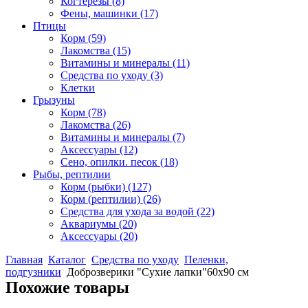
Когтерезы
(8)
Фены, машинки
(17)
Птицы
Корм
(59)
Лакомства
(15)
Витамины и минералы
(11)
Средства по уходу
(3)
Клетки
Грызуны
Корм
(78)
Лакомства
(26)
Витамины и минералы
(7)
Аксессуары
(12)
Сено, опилки. песок
(18)
Рыбы, рептилии
Корм (рыбки)
(127)
Корм (рептилии)
(26)
Средства для ухода за водой
(22)
Аквариумы
(20)
Аксессуары
(20)
Главная
Каталог
Средства по уходу
Пеленки,
подгузники
Доброзверики "Сухие лапки"60х90 см
Похожие товары